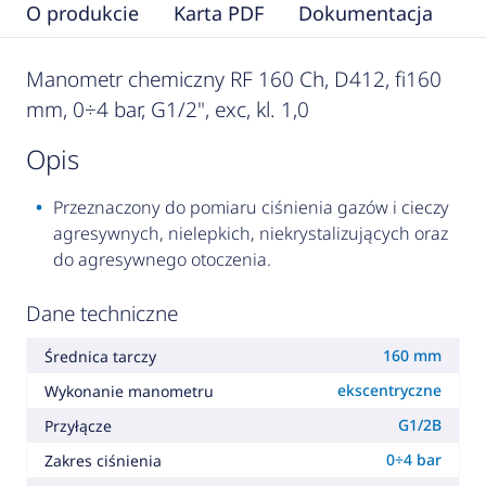
O produkcie
Karta PDF
Dokumentacja
F
Manometr chemiczny RF 160 Ch, D412, fi160
mm, 0÷4 bar, G1/2", exc, kl. 1,0
opis
Przeznaczony do pomiaru ciśnienia gazów i cieczy
agresywnych, nielepkich, niekrystalizujących oraz
do agresywnego otoczenia.
Dane techniczne
160 mm
Średnica tarczy
ekscentryczne
Wykonanie manometru
G1/2B
Przyłącze
0÷4 bar
Zakres ciśnienia