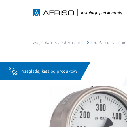
. Instalacje c.o., c.w.u, solarne, geotermalne
I.6. Pomiary ciśni
Przeglądaj katalog produktów