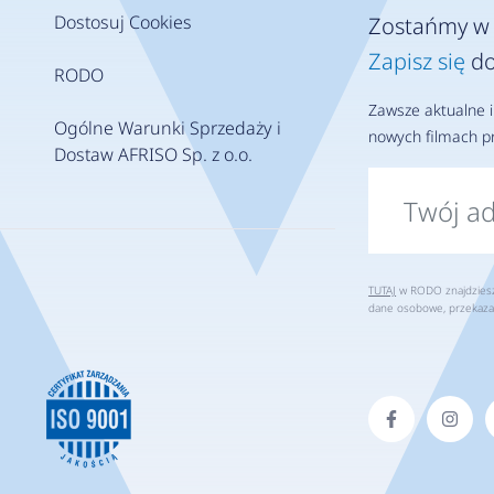
Dostosuj Cookies
Zostańmy w 
Zapisz się
do
RODO
Zawsze aktualne i
Ogólne Warunki Sprzedaży i
nowych filmach pr
Dostaw AFRISO Sp. z o.o.
TUTAJ
w RODO znajdziesz 
dane osobowe, przekaza