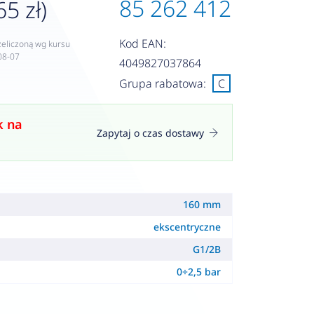
85 262 412
65 zł)
Kod EAN:
zeliczoną wg kursu
08-07
4049827037864
Grupa rabatowa:
C
k na
Zapytaj o czas dostawy
160 mm
ekscentryczne
G1/2B
0÷2,5 bar