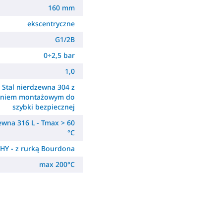
160 mm
ekscentryczne
G1/2B
0÷2,5 bar
1,0
Stal nierdzewna 304 z
ieniem montażowym do
szybki bezpiecznej
ewna 316 L - Tmax > 60
°C
HY - z rurką Bourdona
max 200°C