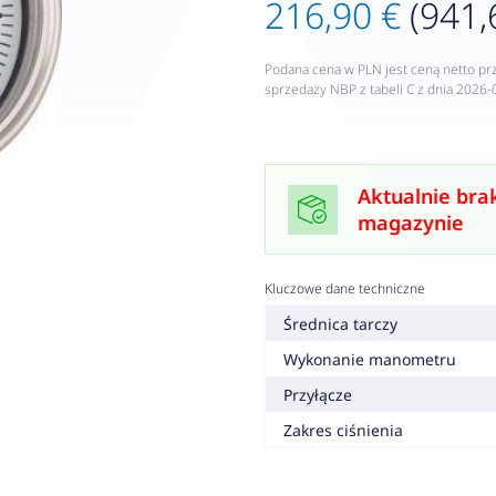
216,90 €
(941,
Podana cena w PLN jest ceną netto pr
sprzedaży NBP z tabeli C z dnia 2026-
Aktualnie bra
magazynie
Kluczowe dane techniczne
Średnica tarczy
Wykonanie manometru
Przyłącze
Zakres ciśnienia