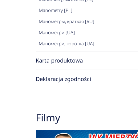
Manometry [PL]
Манометры, краткая [RU]
Манометри [UA]
Манометри, коротка [UA]
Karta produktowa
Deklaracja zgodności
Filmy