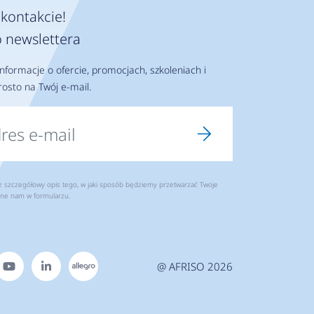
kontakcie!
 newslettera
nformacje o ofercie, promocjach, szkoleniach i
osto na Twój e-mail.
szczegółowy opis tego, w jaki sposób będziemy przetwarzać Twoje
ne nam w formularzu.
@ AFRISO 2026