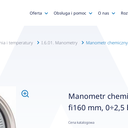
Oferta
Obsługa i pomoc
O nas
Roz
Katalog AFRISO
Zapytania ofertowe
AFRISO
Katalog SALUS Controls
Obsługa zamówień
Kariera
enia i temperatury
I.6.01. Manometry
Manometr chemiczny RF
Katalog Mastercool
Reklamacje
Media o na
Histor
Wyprzedaże
Wsparcie techniczne
Grupa
Promocje
Serwis urządzeń
Wyróż
Do pobrania
Gdzie kupić?
Polityk
Manometr chemic
Klienci OEM
Kadra
fi160 mm, 0÷2,5 b
Zgłoś 
Cena katalogowa