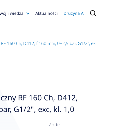
wój i wiedza
Aktualności
Drużyna A
Filmy poradnikowe
Konfiguratory
 160 Ch, D412, fi160 mm, 0÷2,5 bar, G1/2", exc, kl. 1,0
s
ia
 AFRISO
nienia
a jakości
zny RF 160 Ch, D412,
 Zarządzająca
ar, G1/2", exc, kl. 1,0
naruszenie
Art.-Nr