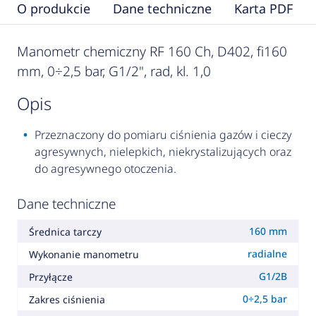
O produkcie
Dane techniczne
Karta PDF
Manometr chemiczny RF 160 Ch, D402, fi160
mm, 0÷2,5 bar, G1/2", rad, kl. 1,0
opis
Przeznaczony do pomiaru ciśnienia gazów i cieczy
agresywnych, nielepkich, niekrystalizujących oraz
do agresywnego otoczenia.
Dane techniczne
160 mm
Średnica tarczy
radialne
Wykonanie manometru
G1/2B
Przyłącze
0÷2,5 bar
Zakres ciśnienia