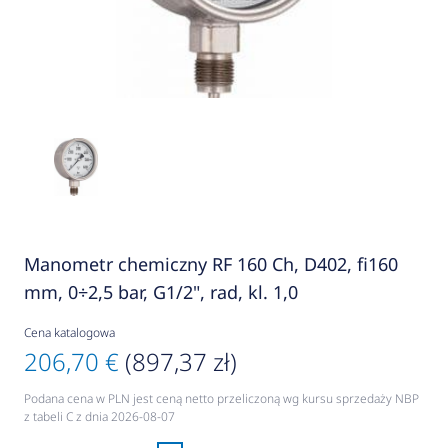
Manometr chemiczny RF 160 Ch, D402, fi160
mm, 0÷2,5 bar, G1/2", rad, kl. 1,0
Cena katalogowa
206,70 €
(897,37 zł)
Podana cena w PLN jest ceną netto przeliczoną wg kursu sprzedaży NBP
z tabeli C z dnia 2026-08-07