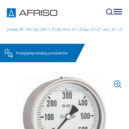
erynowy RF 160 Gly, D811, fi160 mm, 0÷1,6 bar, G1/2", exc, kl. 1,0
Przeglądaj katalog produktów