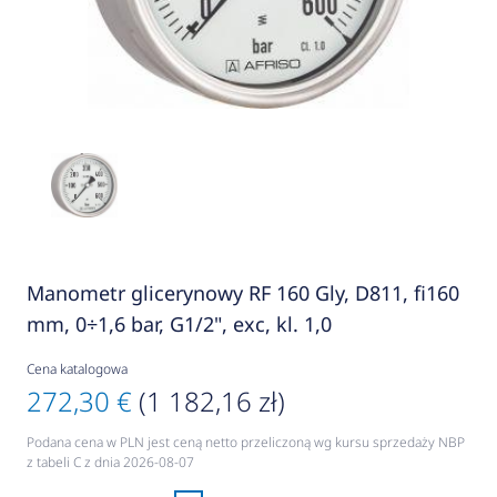
Manometr glicerynowy RF 160 Gly, D811, fi160
mm, 0÷1,6 bar, G1/2", exc, kl. 1,0
Cena katalogowa
272,30 €
(1 182,16 zł)
Podana cena w PLN jest ceną netto przeliczoną wg kursu sprzedaży NBP
z tabeli C z dnia 2026-08-07