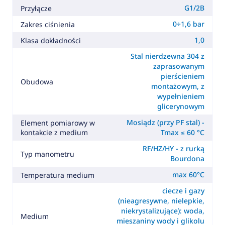
G1/2B
Przyłącze
0÷1,6 bar
Zakres ciśnienia
1,0
Klasa dokładności
Stal nierdzewna 304 z
zaprasowanym
pierścieniem
Obudowa
montażowym, z
wypełnieniem
glicerynowym
Mosiądz (przy PF stal) -
Element pomiarowy w
kontakcie z medium
Tmax ≤ 60 °C
RF/HZ/HY - z rurką
Typ manometru
Bourdona
max 60°C
Temperatura medium
ciecze i gazy
(nieagresywne, nielepkie,
niekrystalizujące): woda,
Medium
mieszaniny wody i glikolu