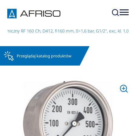
emiczny RF 160 Ch, D412, fi160 mm, 0÷1,6 bar, G1/2", exc, kl. 1,0
Przeglądaj katalog produktów