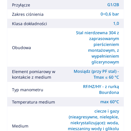
G1/2B
Przyłącze
0÷0,6 bar
Zakres ciśnienia
1,0
Klasa dokładności
Stal nierdzewna 304 z
zaprasowanym
pierścieniem
Obudowa
montażowym, z
wypełnieniem
glicerynowym
Mosiądz (przy PF stal) -
Element pomiarowy w
kontakcie z medium
Tmax ≤ 60 °C
RF/HZ/HY - z rurką
Typ manometru
Bourdona
max 60°C
Temperatura medium
ciecze i gazy
(nieagresywne, nielepkie,
niekrystalizujące): woda,
Medium
mieszaniny wody i glikolu