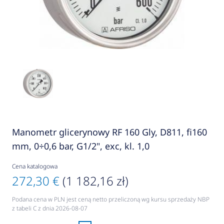
Manometr glicerynowy RF 160 Gly, D811, fi160
mm, 0÷0,6 bar, G1/2", exc, kl. 1,0
Cena katalogowa
272,30 €
(1 182,16 zł)
Podana cena w PLN jest ceną netto przeliczoną wg kursu sprzedaży NBP
z tabeli C z dnia 2026-08-07