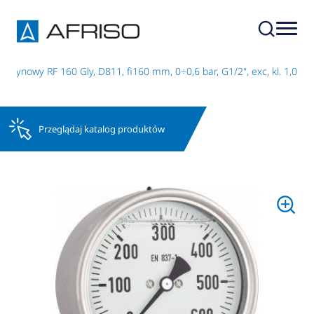
erynowy RF 160 Gly, D811, fi160 mm, 0÷0,6 bar, G1/2", exc, kl. 1,0
Przeglądaj katalog produktów