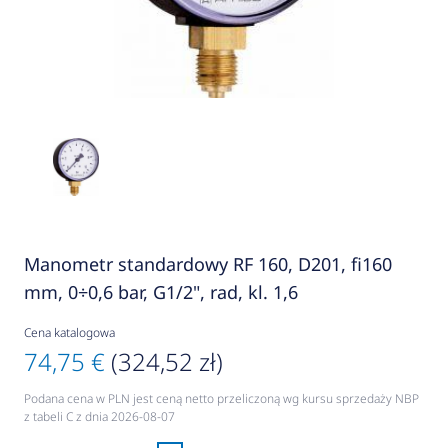
Manometr standardowy RF 160, D201, fi160
mm, 0÷0,6 bar, G1/2", rad, kl. 1,6
Cena katalogowa
74,75 €
(324,52 zł)
Podana cena w PLN jest ceną netto przeliczoną wg kursu sprzedaży NBP
z tabeli C z dnia 2026-08-07