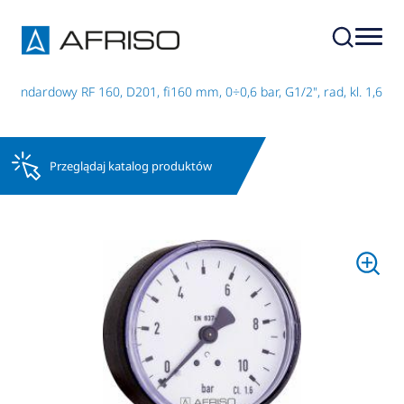
tandardowy RF 160, D201, fi160 mm, 0÷0,6 bar, G1/2", rad, kl. 1,6
Przeglądaj katalog produktów