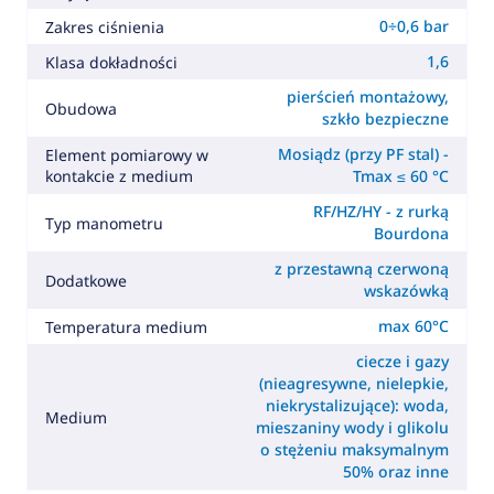
0÷0,6 bar
Zakres ciśnienia
1,6
Klasa dokładności
pierścień montażowy,
Obudowa
szkło bezpieczne
Mosiądz (przy PF stal) -
Element pomiarowy w
kontakcie z medium
Tmax ≤ 60 °C
RF/HZ/HY - z rurką
Typ manometru
Bourdona
z przestawną czerwoną
Dodatkowe
wskazówką
max 60°C
Temperatura medium
ciecze i gazy
(nieagresywne, nielepkie,
niekrystalizujące): woda,
Medium
mieszaniny wody i glikolu
o stężeniu maksymalnym
50% oraz inne