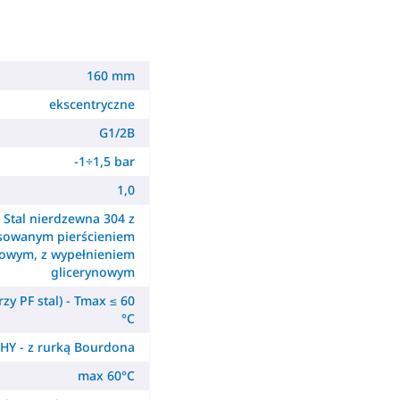
160 mm
ekscentryczne
G1/2B
-1÷1,5 bar
1,0
Stal nierdzewna 304 z
sowanym pierścieniem
owym, z wypełnieniem
glicerynowym
zy PF stal) - Tmax ≤ 60
°C
HY - z rurką Bourdona
max 60°C