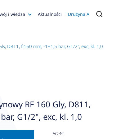
wój i wiedza
Aktualności
Drużyna A
Filmy poradnikowe
Konfiguratory
, D811, fi160 mm, -1÷1,5 bar, G1/2", exc, kl. 1,0
s
ia
 AFRISO
nienia
a jakości
ynowy RF 160 Gly, D811,
 Zarządzająca
ar, G1/2", exc, kl. 1,0
naruszenie
Art.-Nr