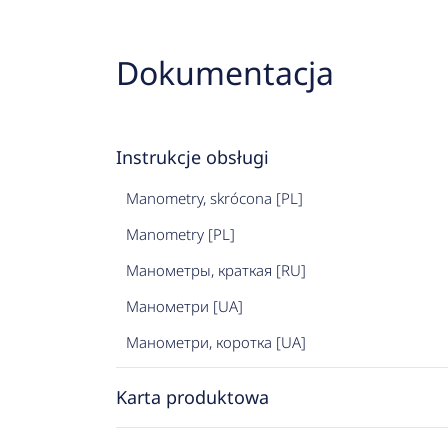
Dokumentacja
Instrukcje obsługi
Manometry, skrócona [PL]
Manometry [PL]
Манометры, краткая [RU]
Манометри [UA]
Манометри, коротка [UA]
Karta produktowa