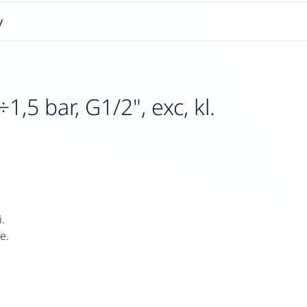
y
5 bar, G1/2", exc, kl.
.
e.