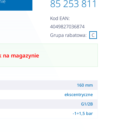
85 253 811
nie
Kod EAN:
4049827036874
Grupa rabatowa:
C
k na magazynie
160 mm
ekscentryczne
G1/2B
-1÷1,5 bar