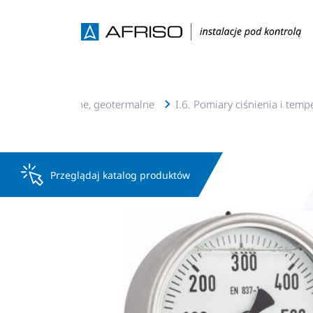
e c.o., c.w.u, solarne, geotermalne
I.6. Pomiary ciśnienia i temp
Przeglądaj katalog produktów