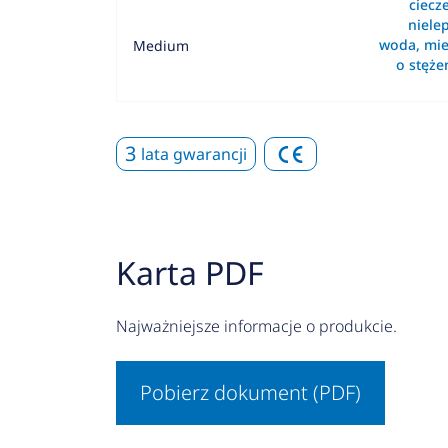
ciecz
nielep
woda, mie
Medium
o stęż
3
lata gwarancji
Karta PDF
Najważniejsze informacje o produkcie.
Pobierz dokument (PDF)