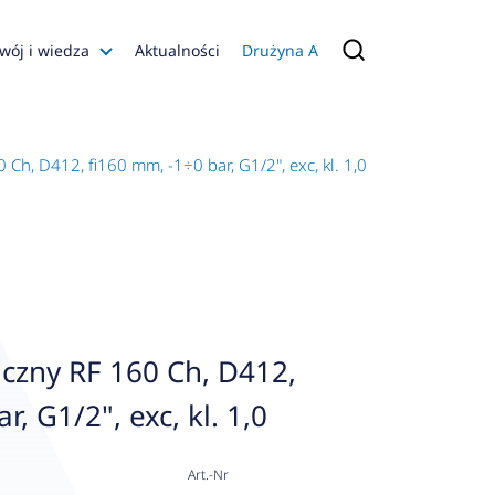
wój i wiedza
Aktualności
Drużyna A
Filmy poradnikowe
Konfiguratory
h, D412, fi160 mm, -1÷0 bar, G1/2", exc, kl. 1,0
s
ia
 AFRISO
nienia
a jakości
zny RF 160 Ch, D412,
 Zarządzająca
, G1/2", exc, kl. 1,0
naruszenie
Art.-Nr