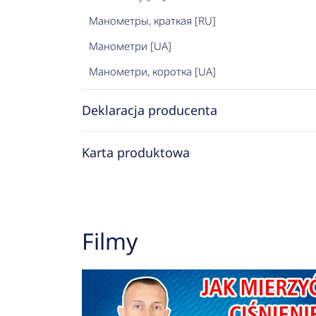
Манометры, краткая [RU]
Манометри [UA]
Манометри, коротка [UA]
Deklaracja producenta
Karta produktowa
Filmy