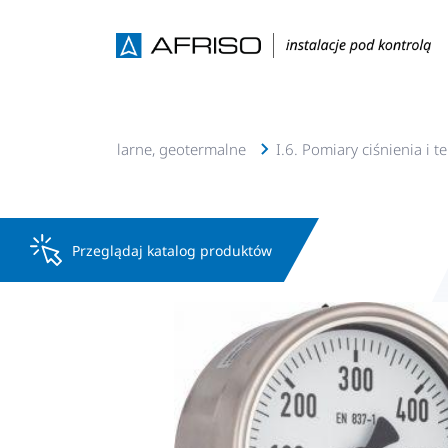
lacje c.o., c.w.u, solarne, geotermalne
I.6. Pomiary ciśnienia i 
Przeglądaj katalog produktów