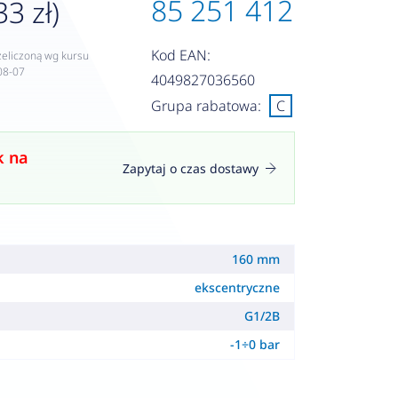
85 251 412
33 zł)
Kod EAN:
zeliczoną wg kursu
08-07
4049827036560
Grupa rabatowa:
C
k na
Zapytaj o czas dostawy
160 mm
ekscentryczne
G1/2B
-1÷0 bar