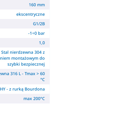
160 mm
ekscentryczne
G1/2B
-1÷0 bar
1,0
Stal nierdzewna 304 z
ieniem montażowym do
szybki bezpiecznej
ewna 316 L - Tmax > 60
°C
HY - z rurką Bourdona
max 200°C