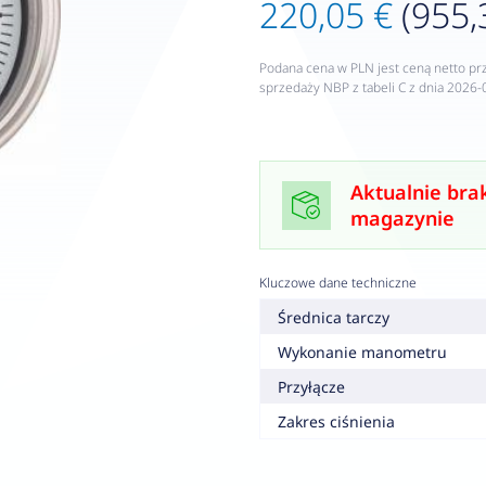
220,05 €
(955,
Podana cena w PLN jest ceną netto pr
sprzedaży NBP z tabeli C z dnia 2026-
Aktualnie bra
magazynie
Kluczowe dane techniczne
Średnica tarczy
Wykonanie manometru
Przyłącze
Zakres ciśnienia