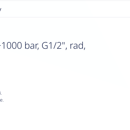
y
000 bar, G1/2", rad,
.
e.