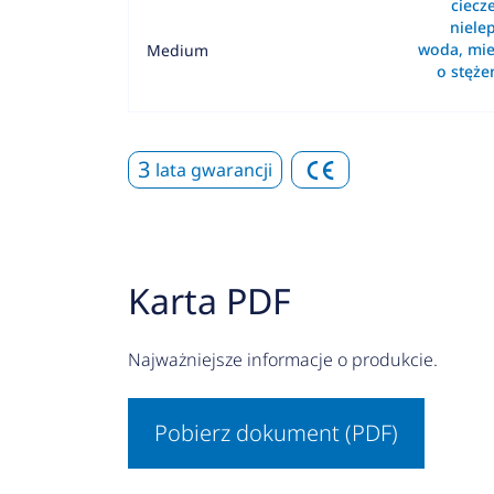
ciecz
nielep
woda, mie
Medium
o stęż
3
lata gwarancji
Karta PDF
Najważniejsze informacje o produkcie.
Pobierz dokument (PDF)