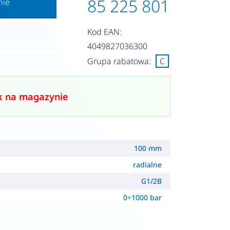
85 225 801
nie
Kod EAN:
4049827036300
Grupa rabatowa:
C
k na magazynie
100 mm
radialne
G1/2B
0÷1000 bar