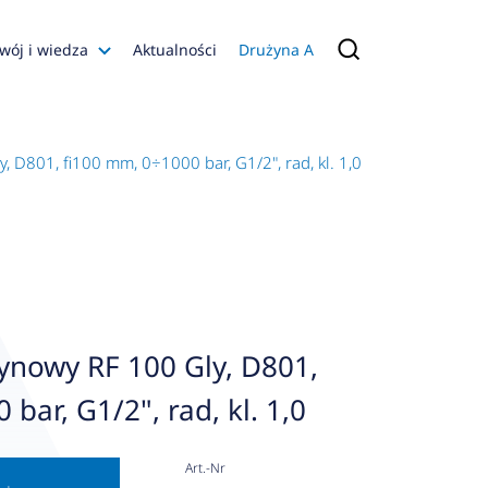
wój i wiedza
Aktualności
Drużyna A
Filmy poradnikowe
Konfiguratory
 D801, fi100 mm, 0÷1000 bar, G1/2", rad, kl. 1,0
s
ia
 AFRISO
nienia
a jakości
ynowy RF 100 Gly, D801,
 Zarządzająca
bar, G1/2", rad, kl. 1,0
naruszenie
Art.-Nr