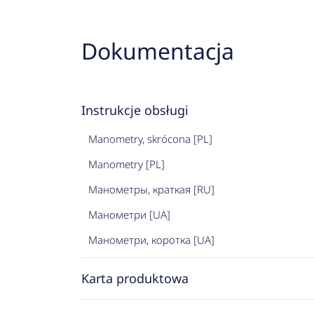
Dokumentacja
Instrukcje obsługi
Manometry, skrócona [PL]
Manometry [PL]
Манометры, краткая [RU]
Манометри [UA]
Манометри, коротка [UA]
Karta produktowa