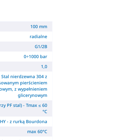
100 mm
radialne
G1/2B
0÷1000 bar
1,0
Stal nierdzewna 304 z
sowanym pierścieniem
owym, z wypełnieniem
glicerynowym
zy PF stal) - Tmax ≤ 60
°C
HY - z rurką Bourdona
max 60°C