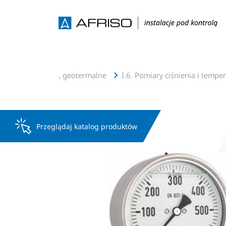
 c.o., c.w.u, solarne, geotermalne
I.6. Pomiary ciśnienia i tempe
Przeglądaj katalog produktów