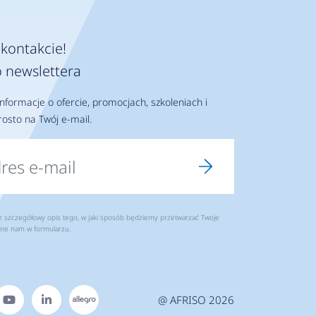
kontakcie!
 newslettera
nformacje o ofercie, promocjach, szkoleniach i
osto na Twój e-mail.
szczegółowy opis tego, w jaki sposób będziemy przetwarzać Twoje
ne nam w formularzu.
@ AFRISO 2026