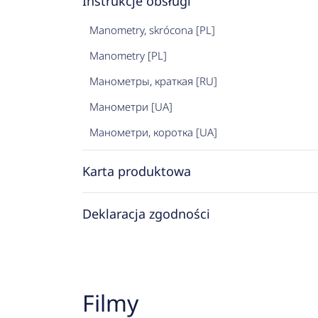
Instrukcje obsługi
Manometry, skrócona [PL]
Manometry [PL]
Манометры, краткая [RU]
Манометри [UA]
Манометри, коротка [UA]
Karta produktowa
Deklaracja zgodności
Filmy