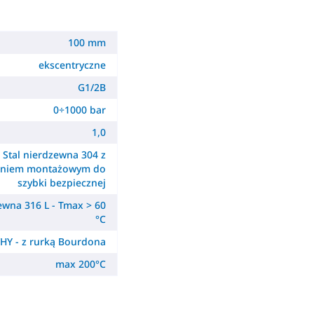
100 mm
ekscentryczne
G1/2B
0÷1000 bar
1,0
Stal nierdzewna 304 z
ieniem montażowym do
szybki bezpiecznej
ewna 316 L - Tmax > 60
°C
HY - z rurką Bourdona
max 200°C