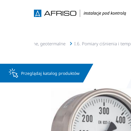
je c.o., c.w.u, solarne, geotermalne
I.6. Pomiary ciśnienia i tem
Przeglądaj katalog produktów