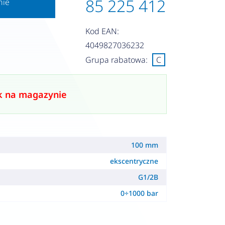
85 225 412
nie
Kod EAN:
4049827036232
Grupa rabatowa:
C
k na magazynie
100 mm
ekscentryczne
G1/2B
0÷1000 bar