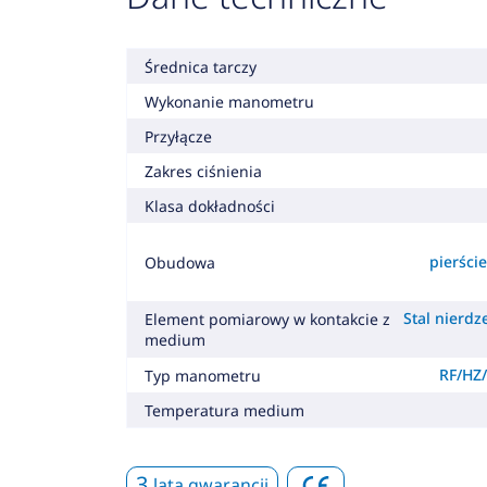
Średnica tarczy
Wykonanie manometru
Przyłącze
Zakres ciśnienia
Klasa dokładności
pierśc
Obudowa
Stal nierdz
Element pomiarowy w kontakcie z
medium
RF/HZ/
Typ manometru
Temperatura medium
3
lata gwarancji