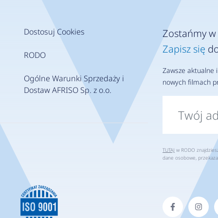
Dostosuj Cookies
Zostańmy w 
Zapisz się
do
RODO
Zawsze aktualne i
Ogólne Warunki Sprzedaży i
nowych filmach pr
Dostaw AFRISO Sp. z o.o.
TUTAJ
w RODO znajdziesz 
dane osobowe, przekaza