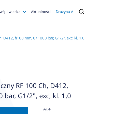
wój i wiedza
Aktualności
Drużyna A
Filmy poradnikowe
Konfiguratory
D412, fi100 mm, 0÷1000 bar, G1/2", exc, kl. 1,0
s
ia
 AFRISO
nienia
a jakości
zny RF 100 Ch, D412,
 Zarządzająca
bar, G1/2", exc, kl. 1,0
naruszenie
Art.-Nr