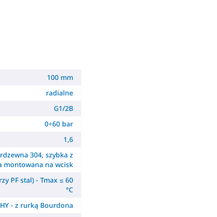
100 mm
radialne
G1/2B
0÷60 bar
1,6
erdzewna 304, szybka z
a montowana na wcisk
zy PF stal) - Tmax ≤ 60
°C
HY - z rurką Bourdona