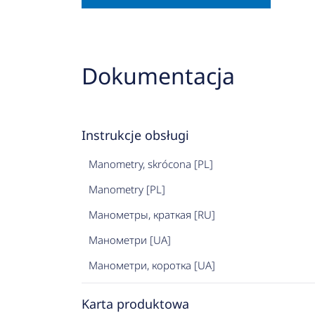
Dokumentacja
Instrukcje obsługi
Manometry, skrócona [PL]
Manometry [PL]
Манометры, краткая [RU]
Манометри [UA]
Манометри, коротка [UA]
Karta produktowa