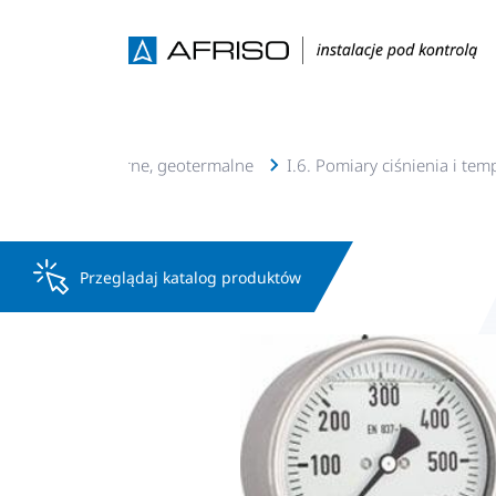
je c.o., c.w.u, solarne, geotermalne
I.6. Pomiary ciśnienia i tem
Przeglądaj katalog produktów