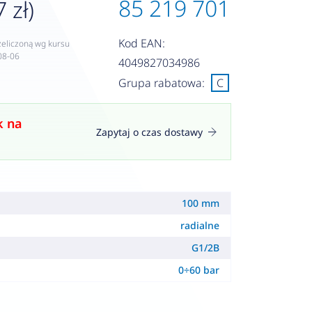
85 219 701
 zł)
Kod EAN:
zeliczoną wg kursu
08-06
4049827034986
Grupa rabatowa:
C
k na
Zapytaj o czas dostawy
100 mm
radialne
G1/2B
0÷60 bar