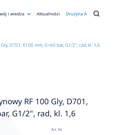
wój i wiedza
Aktualności
Drużyna A
Filmy poradnikowe
Konfiguratory
y, D701, fi100 mm, 0÷60 bar, G1/2", rad, kl. 1,6
s
ia
 AFRISO
nienia
a jakości
ynowy RF 100 Gly, D701,
 Zarządzająca
r, G1/2", rad, kl. 1,6
naruszenie
Art.-Nr