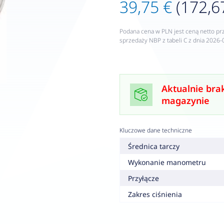
39,75 €
(172,67
Podana cena w PLN jest ceną netto pr
sprzedaży NBP z tabeli C z dnia 2026-
Aktualnie bra
magazynie
Kluczowe dane techniczne
Średnica tarczy
Wykonanie manometru
Przyłącze
Zakres ciśnienia