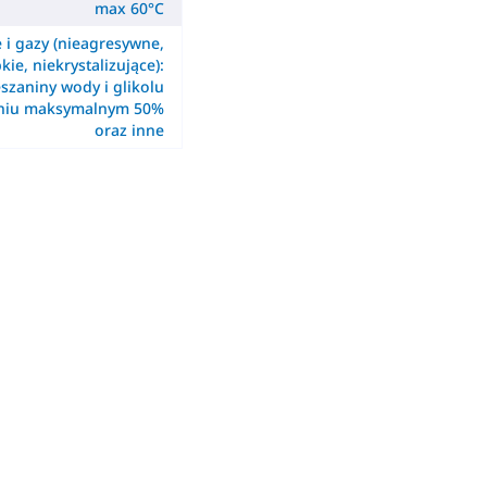
max 60°C
e i gazy (nieagresywne,
kie, niekrystalizujące):
szaniny wody i glikolu
eniu maksymalnym 50%
oraz inne