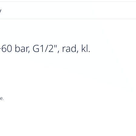
y
 bar, G1/2", rad, kl.
e.