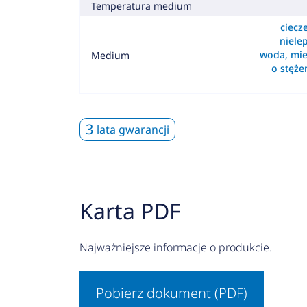
Temperatura medium
ciecz
nielep
woda, mie
Medium
o stęż
3
lata gwarancji
Karta PDF
Najważniejsze informacje o produkcie.
Pobierz dokument (PDF)