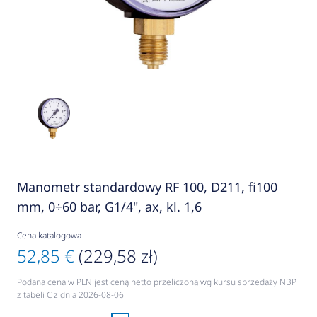
Manometr standardowy RF 100, D211, fi100
mm, 0÷60 bar, G1/4", ax, kl. 1,6
Cena katalogowa
52,85 €
(229,58 zł)
Podana cena w PLN jest ceną netto przeliczoną wg kursu sprzedaży NBP
z tabeli C z dnia 2026-08-06