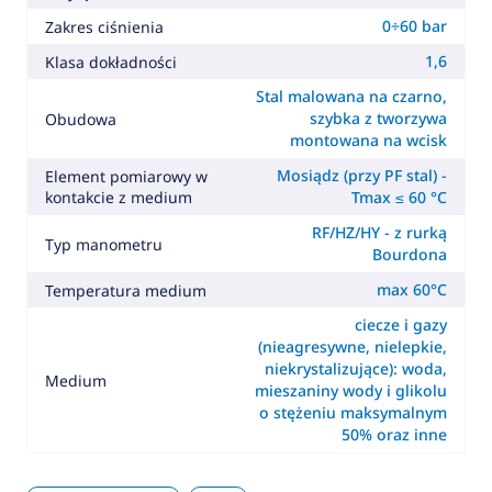
0÷60 bar
Zakres ciśnienia
1,6
Klasa dokładności
Stal malowana na czarno,
szybka z tworzywa
Obudowa
montowana na wcisk
Mosiądz (przy PF stal) -
Element pomiarowy w
kontakcie z medium
Tmax ≤ 60 °C
RF/HZ/HY - z rurką
Typ manometru
Bourdona
max 60°C
Temperatura medium
ciecze i gazy
(nieagresywne, nielepkie,
niekrystalizujące): woda,
Medium
mieszaniny wody i glikolu
o stężeniu maksymalnym
50% oraz inne