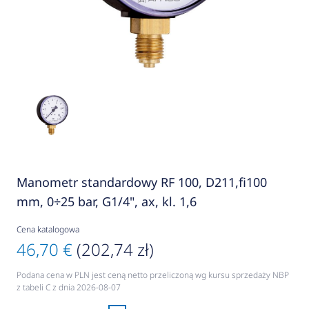
Manometr standardowy RF 100, D211,fi100
mm, 0÷25 bar, G1/4", ax, kl. 1,6
Cena katalogowa
46,70 €
(202,74 zł)
Podana cena w PLN jest ceną netto przeliczoną wg kursu sprzedaży NBP
z tabeli C z dnia 2026-08-07