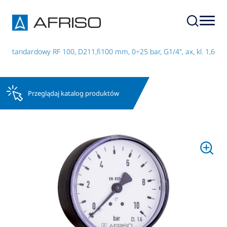
 standardowy RF 100, D211,fi100 mm, 0÷25 bar, G1/4", ax, kl. 1,6
Przeglądaj katalog produktów