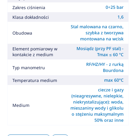
0÷25 bar
Zakres ciśnienia
1,6
Klasa dokładności
Stal malowana na czarno,
szybka z tworzywa
Obudowa
montowana na wcisk
Mosiądz (przy PF stal) -
Element pomiarowy w
kontakcie z medium
Tmax ≤ 60 °C
RF/HZ/HY - z rurką
Typ manometru
Bourdona
max 60°C
Temperatura medium
ciecze i gazy
(nieagresywne, nielepkie,
niekrystalizujące): woda,
Medium
mieszaniny wody i glikolu
o stężeniu maksymalnym
50% oraz inne