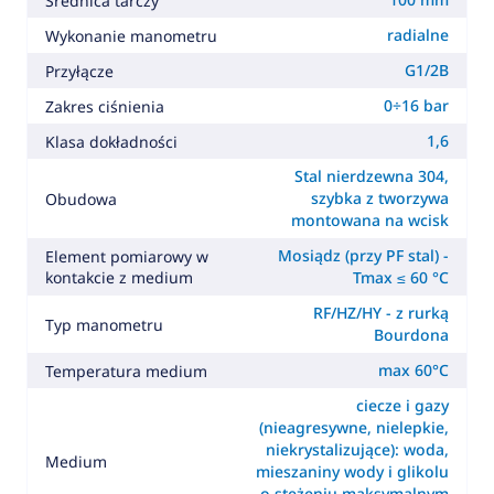
Średnica tarczy
radialne
Wykonanie manometru
G1/2B
Przyłącze
0÷16 bar
Zakres ciśnienia
1,6
Klasa dokładności
Stal nierdzewna 304,
szybka z tworzywa
Obudowa
montowana na wcisk
Mosiądz (przy PF stal) -
Element pomiarowy w
kontakcie z medium
Tmax ≤ 60 °C
RF/HZ/HY - z rurką
Typ manometru
Bourdona
max 60°C
Temperatura medium
ciecze i gazy
(nieagresywne, nielepkie,
niekrystalizujące): woda,
Medium
mieszaniny wody i glikolu
o stężeniu maksymalnym