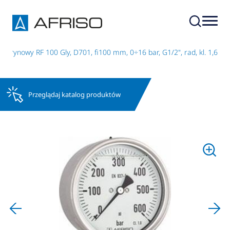
cerynowy RF 100 Gly, D701, fi100 mm, 0÷16 bar, G1/2", rad, kl. 1,6
Przeglądaj katalog produktów