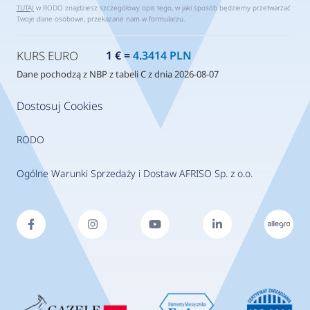
TUTAJ
w RODO znajdziesz szczegółowy opis tego, w jaki sposób będziemy przetwarzać
Twoje dane osobowe, przekazane nam w formularzu.
KURS EURO
1 € =
4.3414 PLN
Dane pochodzą z NBP z tabeli C z dnia 2026-08-07
Dostosuj Cookies
RODO
Ogólne Warunki Sprzedaży i Dostaw AFRISO Sp. z o.o.