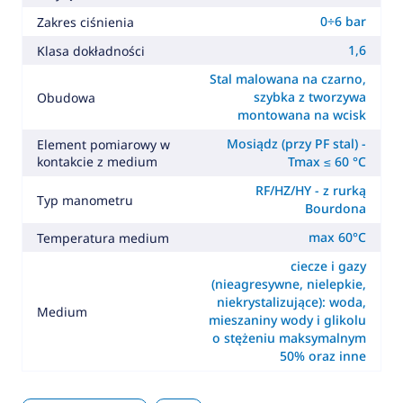
0÷6 bar
Zakres ciśnienia
1,6
Klasa dokładności
Stal malowana na czarno,
szybka z tworzywa
Obudowa
montowana na wcisk
Mosiądz (przy PF stal) -
Element pomiarowy w
kontakcie z medium
Tmax ≤ 60 °C
RF/HZ/HY - z rurką
Typ manometru
Bourdona
max 60°C
Temperatura medium
ciecze i gazy
(nieagresywne, nielepkie,
niekrystalizujące): woda,
Medium
mieszaniny wody i glikolu
o stężeniu maksymalnym
50% oraz inne