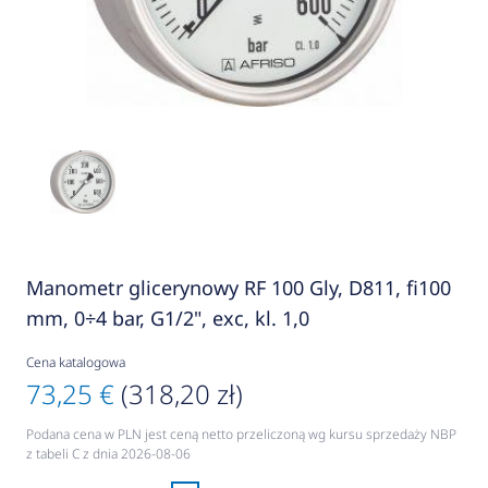
Manometr glicerynowy RF 100 Gly, D811, fi100
mm, 0÷4 bar, G1/2", exc, kl. 1,0
Cena katalogowa
73,25 €
(318,20 zł)
Podana cena w PLN jest ceną netto przeliczoną wg kursu sprzedaży NBP
z tabeli C z dnia 2026-08-06