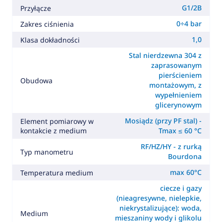
G1/2B
Przyłącze
0÷4 bar
Zakres ciśnienia
1,0
Klasa dokładności
Stal nierdzewna 304 z
zaprasowanym
pierścieniem
Obudowa
montażowym, z
wypełnieniem
glicerynowym
Mosiądz (przy PF stal) -
Element pomiarowy w
kontakcie z medium
Tmax ≤ 60 °C
RF/HZ/HY - z rurką
Typ manometru
Bourdona
max 60°C
Temperatura medium
ciecze i gazy
(nieagresywne, nielepkie,
niekrystalizujące): woda,
Medium
mieszaniny wody i glikolu