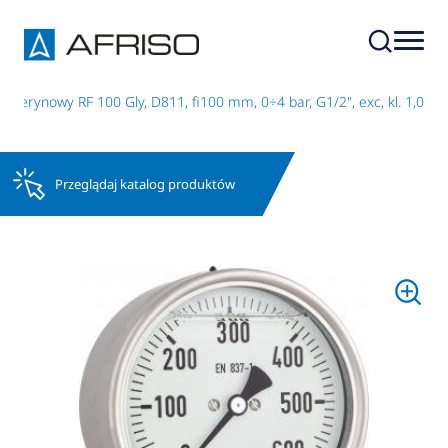
icerynowy RF 100 Gly, D811, fi100 mm, 0÷4 bar, G1/2", exc, kl. 1,0
Przeglądaj katalog produktów