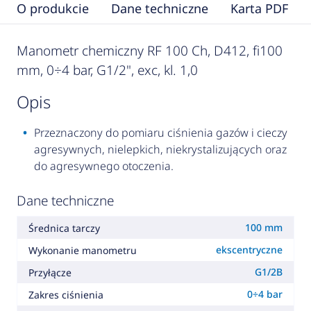
O produkcie
Dane techniczne
Karta PDF
Manometr chemiczny RF 100 Ch, D412, fi100
mm, 0÷4 bar, G1/2", exc, kl. 1,0
opis
Przeznaczony do pomiaru ciśnienia gazów i cieczy
agresywnych, nielepkich, niekrystalizujących oraz
do agresywnego otoczenia.
Dane techniczne
100 mm
Średnica tarczy
ekscentryczne
Wykonanie manometru
G1/2B
Przyłącze
0÷4 bar
Zakres ciśnienia