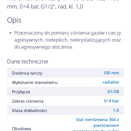
mm, 0÷4 bar, G1/2", rad, kl. 1,0
opis
Przeznaczony do pomiaru ciśnienia gazów i cieczy
agresywnych, nielepkich, niekrystalizujących oraz
do agresywnego otoczenia.
Dane techniczne
100 mm
Średnica tarczy
radialne
Wykonanie manometru
G1/2B
Przyłącze
0÷4 bar
Zakres ciśnienia
1,0
Klasa dokładności
Stal nierdzewna 304 z
pierścieniem
Obudowa