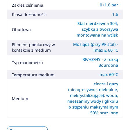
0÷1,6 bar
Zakres ciśnienia
1,6
Klasa dokładności
Stal nierdzewna 304,
szybka z tworzywa
Obudowa
montowana na wcisk
Mosiądz (przy PF stal) -
Element pomiarowy w
kontakcie z medium
Tmax ≤ 60 °C
RF/HZ/HY - z rurką
Typ manometru
Bourdona
max 60°C
Temperatura medium
ciecze i gazy
(nieagresywne, nielepkie,
niekrystalizujące): woda,
Medium
mieszaniny wody i glikolu
o stężeniu maksymalnym
50% oraz inne