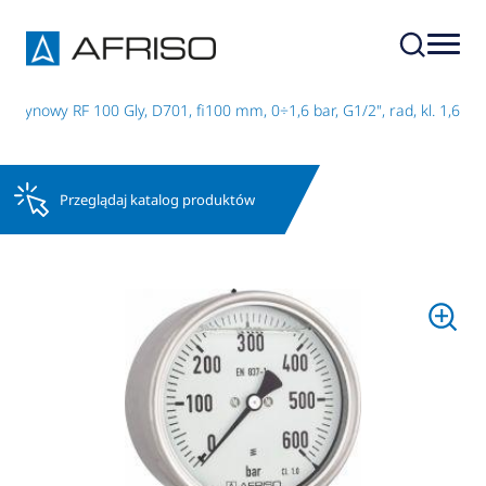
erynowy RF 100 Gly, D701, fi100 mm, 0÷1,6 bar, G1/2", rad, kl. 1,6
Przeglądaj katalog produktów