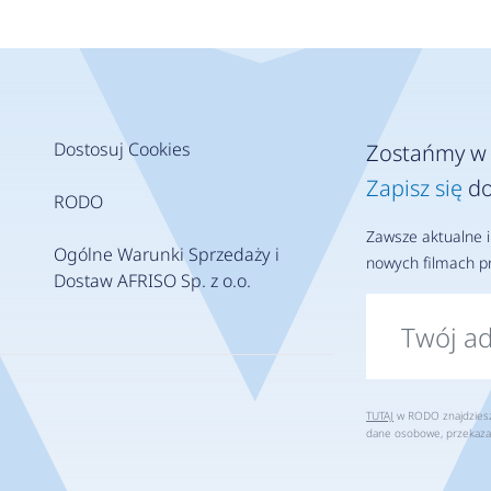
Dostosuj Cookies
Zostańmy w 
Zapisz się
do
RODO
Zawsze aktualne i
Ogólne Warunki Sprzedaży i
nowych filmach pr
Dostaw AFRISO Sp. z o.o.
TUTAJ
w RODO znajdziesz 
dane osobowe, przekaza