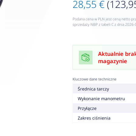
28,55 €
(123,95
Podana cena w PLN jest ceną netto pr
sprzedaży NBP z tabeli C z dnia 2026-
Aktualnie bra
magazynie
Kluczowe dane techniczne
Średnica tarczy
Wykonanie manometru
Przyłącze
Zakres ciśnienia