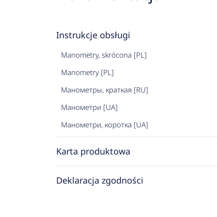
Instrukcje obsługi
Manometry, skrócona [PL]
Manometry [PL]
Манометры, краткая [RU]
Манометри [UA]
Манометри, коротка [UA]
Karta produktowa
Deklaracja zgodności