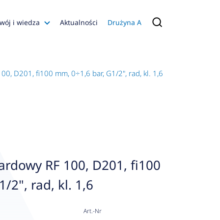
wój i wiedza
Aktualności
Drużyna A
Filmy poradnikowe
Konfiguratory
, D201, fi100 mm, 0÷1,6 bar, G1/2", rad, kl. 1,6
s
ia
 AFRISO
nienia
a jakości
rdowy RF 100, D201, fi100
 Zarządzająca
/2", rad, kl. 1,6
naruszenie
Art.-Nr