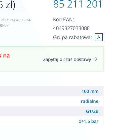
85 211 201
 zł)
Kod EAN:
zeliczoną wg kursu
08-07
4049827033088
Grupa rabatowa:
A
k na
Zapytaj o czas dostawy
100 mm
radialne
G1/2B
0÷1,6 bar