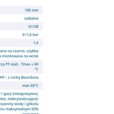
100 mm
radialne
G1/2B
0÷1,6 bar
1,6
ana na czarno, szybka
a montowana na wcisk
zy PF stal) - Tmax ≤ 60
°C
HY - z rurką Bourdona
max 60°C
e i gazy (nieagresywne,
kie, niekrystalizujące):
szaniny wody i glikolu
eniu maksymalnym 50%
oraz inne