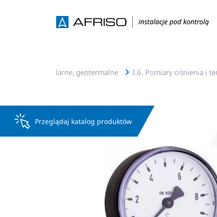
lacje c.o., c.w.u, solarne, geotermalne
I.6. Pomiary ciśnienia i 
Przeglądaj katalog produktów