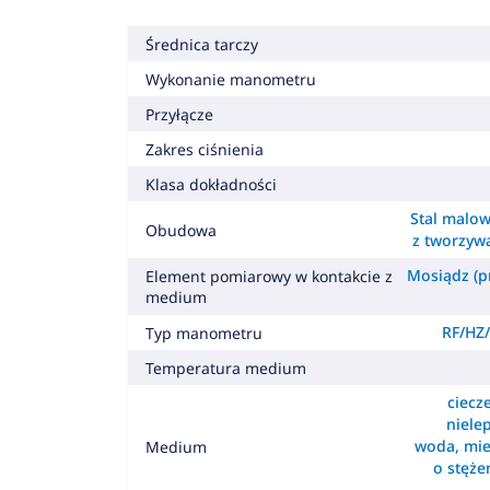
Średnica tarczy
Wykonanie manometru
Przyłącze
Zakres ciśnienia
Klasa dokładności
Stal malow
Obudowa
z tworzyw
Mosiądz (pr
Element pomiarowy w kontakcie z
medium
RF/HZ/
Typ manometru
Temperatura medium
ciecz
nielep
woda, mie
Medium
o stęż