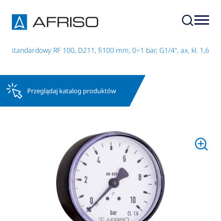
r standardowy RF 100, D211, fi100 mm, 0÷1 bar, G1/4", ax, kl. 1,6
Przeglądaj katalog produktów