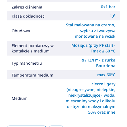
0÷1 bar
Zakres ciśnienia
1,6
Klasa dokładności
Stal malowana na czarno,
szybka z tworzywa
Obudowa
montowana na wcisk
Mosiądz (przy PF stal) -
Element pomiarowy w
kontakcie z medium
Tmax ≤ 60 °C
RF/HZ/HY - z rurką
Typ manometru
Bourdona
max 60°C
Temperatura medium
ciecze i gazy
(nieagresywne, nielepkie,
niekrystalizujące): woda,
Medium
mieszaniny wody i glikolu
o stężeniu maksymalnym
50% oraz inne