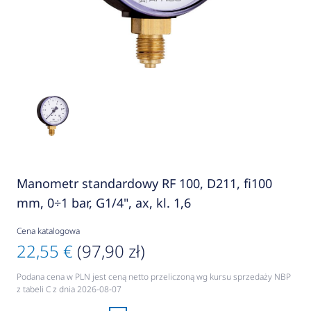
Manometr standardowy RF 100, D211, fi100
mm, 0÷1 bar, G1/4", ax, kl. 1,6
Cena katalogowa
22,55 €
(97,90 zł)
Podana cena w PLN jest ceną netto przeliczoną wg kursu sprzedaży NBP
z tabeli C z dnia 2026-08-07