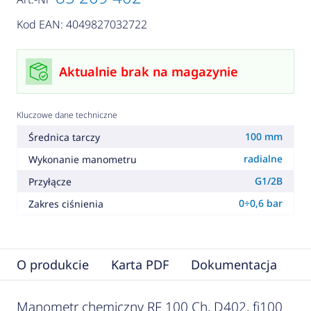
Kod EAN: 4049827032722
Aktualnie brak na magazynie
Kluczowe dane techniczne
100 mm
Średnica tarczy
radialne
Wykonanie manometru
G1/2B
Przyłącze
0÷0,6 bar
Zakres ciśnienia
O produkcie
Karta PDF
Dokumentacja
F
Manometr chemiczny RF 100 Ch, D402, fi100