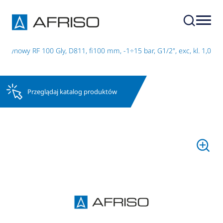
erynowy RF 100 Gly, D811, fi100 mm, -1÷15 bar, G1/2", exc, kl. 1,0
Przeglądaj katalog produktów