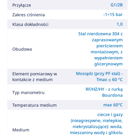
G1/2B
Przyłącze
-1÷15 bar
Zakres ciśnienia
1,0
Klasa dokładności
Stal nierdzewna 304 z
zaprasowanym
pierścieniem
Obudowa
montażowym, z
wypełnieniem
glicerynowym
Mosiądz (przy PF stal) -
Element pomiarowy w
kontakcie z medium
Tmax ≤ 60 °C
RF/HZ/HY - z rurką
Typ manometru
Bourdona
max 60°C
Temperatura medium
ciecze i gazy
(nieagresywne, nielepkie,
niekrystalizujące): woda,
Medium
mieszaniny wody i glikolu