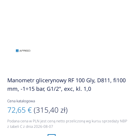
Manometr glicerynowy RF 100 Gly, D811, fi100
mm, -1÷15 bar, G1/2", exc, kl. 1,0
Cena katalogowa
72,65 €
(315,40 zł)
Podana cena w PLN jest ceną netto przeliczoną wg kursu sprzedaży NBP
z tabeli C z dnia 2026-08-07