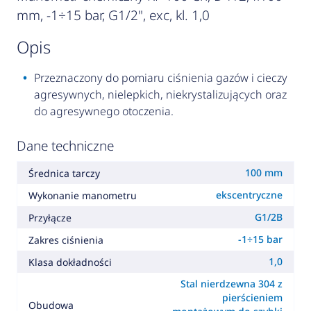
mm, -1÷15 bar, G1/2", exc, kl. 1,0
opis
Przeznaczony do pomiaru ciśnienia gazów i cieczy
agresywnych, nielepkich, niekrystalizujących oraz
do agresywnego otoczenia.
Dane techniczne
100 mm
Średnica tarczy
ekscentryczne
Wykonanie manometru
G1/2B
Przyłącze
-1÷15 bar
Zakres ciśnienia
1,0
Klasa dokładności
Stal nierdzewna 304 z
pierścieniem
Obudowa