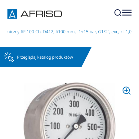
emiczny RF 100 Ch, D412, fi100 mm, -1÷15 bar, G1/2", exc, kl. 1,0
Przeglądaj katalog produktów