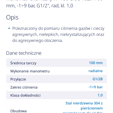
mm, -1÷9 bar, G1/2", rad, kl. 1,0
opis
Przeznaczony do pomiaru ciśnienia gazów i cieczy
agresywnych, nielepkich, niekrystalizujących oraz
do agresywnego otoczenia.
Dane techniczne
100 mm
Średnica tarczy
radialne
Wykonanie manometru
G1/2B
Przyłącze
-1÷9 bar
Zakres ciśnienia
1,0
Klasa dokładności
Stal nierdzewna 304 z
pierścieniem
Obudowa