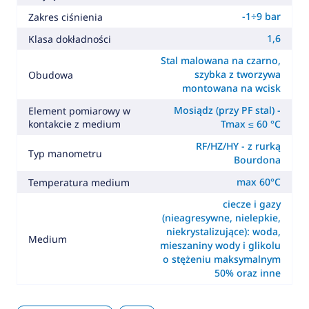
-1÷9 bar
Zakres ciśnienia
1,6
Klasa dokładności
Stal malowana na czarno,
szybka z tworzywa
Obudowa
montowana na wcisk
Mosiądz (przy PF stal) -
Element pomiarowy w
kontakcie z medium
Tmax ≤ 60 °C
RF/HZ/HY - z rurką
Typ manometru
Bourdona
max 60°C
Temperatura medium
ciecze i gazy
(nieagresywne, nielepkie,
niekrystalizujące): woda,
Medium
mieszaniny wody i glikolu
o stężeniu maksymalnym
50% oraz inne