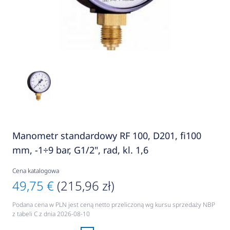
Manometr standardowy RF 100, D201, fi100
mm, -1÷9 bar, G1/2", rad, kl. 1,6
Cena katalogowa
49,75 €
(215,96 zł)
Podana cena w PLN jest ceną netto przeliczoną wg kursu sprzedaży NBP
z tabeli C z dnia 2026-08-10