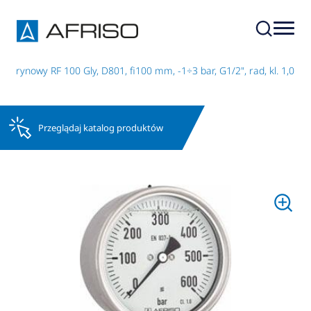
cerynowy RF 100 Gly, D801, fi100 mm, -1÷3 bar, G1/2", rad, kl. 1,0
Przeglądaj katalog produktów