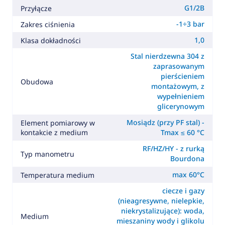
G1/2B
Przyłącze
-1÷3 bar
Zakres ciśnienia
1,0
Klasa dokładności
Stal nierdzewna 304 z
zaprasowanym
pierścieniem
Obudowa
montażowym, z
wypełnieniem
glicerynowym
Mosiądz (przy PF stal) -
Element pomiarowy w
kontakcie z medium
Tmax ≤ 60 °C
RF/HZ/HY - z rurką
Typ manometru
Bourdona
max 60°C
Temperatura medium
ciecze i gazy
(nieagresywne, nielepkie,
niekrystalizujące): woda,
Medium
mieszaniny wody i glikolu