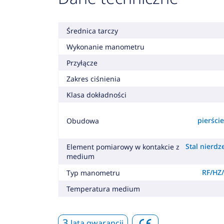
Średnica tarczy
Wykonanie manometru
Przyłącze
Zakres ciśnienia
Klasa dokładności
pierśc
Obudowa
Stal nierdz
Element pomiarowy w kontakcie z
medium
RF/HZ/
Typ manometru
Temperatura medium
3
lata gwarancji