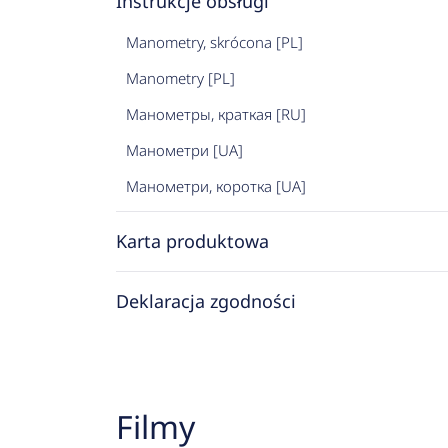
Instrukcje obsługi
Manometry, skrócona [PL]
Manometry [PL]
Манометры, краткая [RU]
Манометри [UA]
Манометри, коротка [UA]
Karta produktowa
Deklaracja zgodności
Filmy