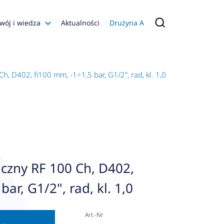
wój i wiedza
Aktualności
Drużyna A
Filmy poradnikowe
Konfiguratory
 D402, fi100 mm, -1÷1,5 bar, G1/2", rad, kl. 1,0
s
ia
 AFRISO
nienia
a jakości
zny RF 100 Ch, D402,
 Zarządzająca
ar, G1/2", rad, kl. 1,0
naruszenie
Art.-Nr