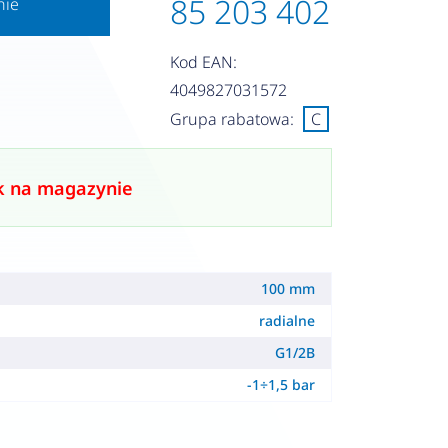
85 203 402
nie
Kod EAN:
4049827031572
Grupa rabatowa:
C
k na magazynie
100 mm
radialne
G1/2B
-1÷1,5 bar