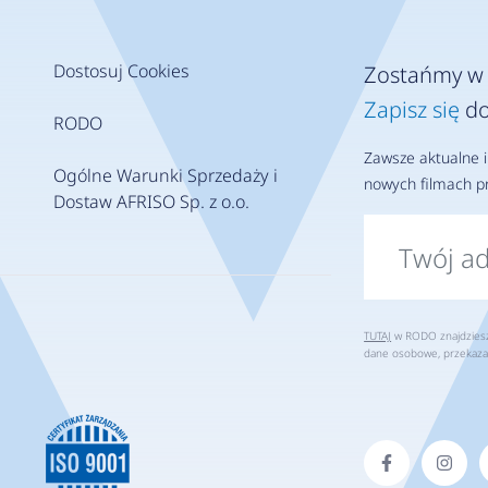
Dostosuj Cookies
Zostańmy w 
Zapisz się
do
RODO
Zawsze aktualne i
Ogólne Warunki Sprzedaży i
nowych filmach pr
Dostaw AFRISO Sp. z o.o.
TUTAJ
w RODO znajdziesz 
dane osobowe, przekaza