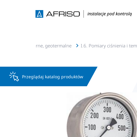
cje c.o., c.w.u, solarne, geotermalne
I.6. Pomiary ciśnienia i te
Przeglądaj katalog produktów