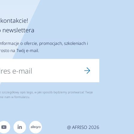
kontakcie!
 newslettera
nformacje o ofercie, promocjach, szkoleniach i
osto na Twój e-mail.
szczegółowy opis tego, w jaki sposób będziemy przetwarzać Twoje
ne nam w formularzu.
@ AFRISO 2026