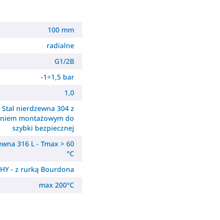
100 mm
radialne
G1/2B
-1÷1,5 bar
1,0
Stal nierdzewna 304 z
ieniem montażowym do
szybki bezpiecznej
ewna 316 L - Tmax > 60
°C
HY - z rurką Bourdona
max 200°C