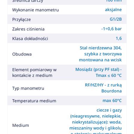
Średnica tarczy
aksjalne
Wykonanie manometru
G1/2B
Przyłącze
-1÷0,6 bar
Zakres ciśnienia
1,6
Klasa dokładności
Stal nierdzewna 304,
szybka z tworzywa
Obudowa
montowana na wcisk
Mosiądz (przy PF stal) -
Element pomiarowy w
kontakcie z medium
Tmax ≤ 60 °C
RF/HZ/HY - z rurką
Typ manometru
Bourdona
max 60°C
Temperatura medium
ciecze i gazy
(nieagresywne, nielepkie,
niekrystalizujące): woda,
Medium
mieszaniny wody i glikolu
o stężeniu maksymalnym