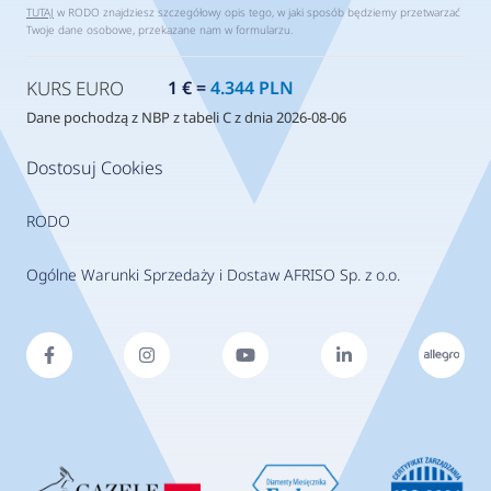
TUTAJ
w RODO znajdziesz szczegółowy opis tego, w jaki sposób będziemy przetwarzać
Twoje dane osobowe, przekazane nam w formularzu.
KURS EURO
1 € =
4.344 PLN
Dane pochodzą z NBP z tabeli C z dnia 2026-08-06
Dostosuj Cookies
RODO
Ogólne Warunki Sprzedaży i Dostaw AFRISO Sp. z o.o.