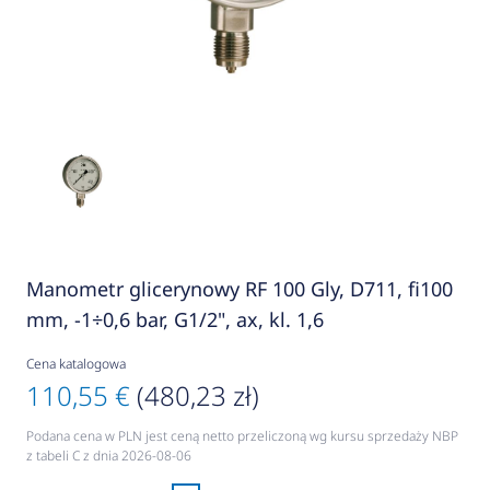
Manometr glicerynowy RF 100 Gly, D711, fi100
mm, -1÷0,6 bar, G1/2", ax, kl. 1,6
Cena katalogowa
110,55 €
(480,23 zł)
Podana cena w PLN jest ceną netto przeliczoną wg kursu sprzedaży NBP
z tabeli C z dnia 2026-08-06