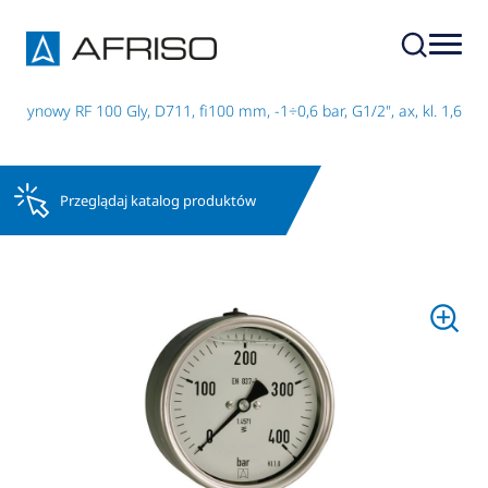
cerynowy RF 100 Gly, D711, fi100 mm, -1÷0,6 bar, G1/2", ax, kl. 1,6
Przeglądaj katalog produktów