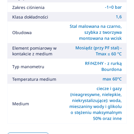
-1÷0 bar
Zakres ciśnienia
1,6
Klasa dokładności
Stal malowana na czarno,
szybka z tworzywa
Obudowa
montowana na wcisk
Mosiądz (przy PF stal) -
Element pomiarowy w
kontakcie z medium
Tmax ≤ 60 °C
RF/HZ/HY - z rurką
Typ manometru
Bourdona
max 60°C
Temperatura medium
ciecze i gazy
(nieagresywne, nielepkie,
niekrystalizujące): woda,
Medium
mieszaniny wody i glikolu
o stężeniu maksymalnym
50% oraz inne