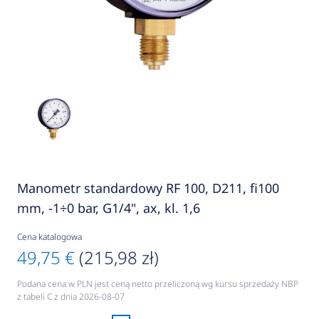
Manometr standardowy RF 100, D211, fi100
mm, -1÷0 bar, G1/4", ax, kl. 1,6
Cena katalogowa
49,75 €
(215,98 zł)
Podana cena w PLN jest ceną netto przeliczoną wg kursu sprzedaży NBP
z tabeli C z dnia 2026-08-07