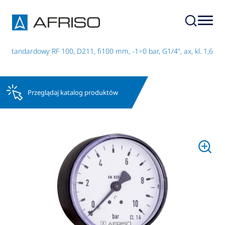
 standardowy RF 100, D211, fi100 mm, -1÷0 bar, G1/4", ax, kl. 1,6
Przeglądaj katalog produktów