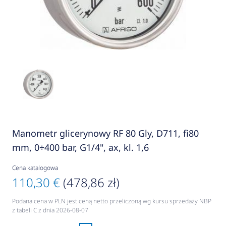
Manometr glicerynowy RF 80 Gly, D711, fi80
mm, 0÷400 bar, G1/4", ax, kl. 1,6
Cena katalogowa
110,30 €
(478,86 zł)
Podana cena w PLN jest ceną netto przeliczoną wg kursu sprzedaży NBP
z tabeli C z dnia 2026-08-07