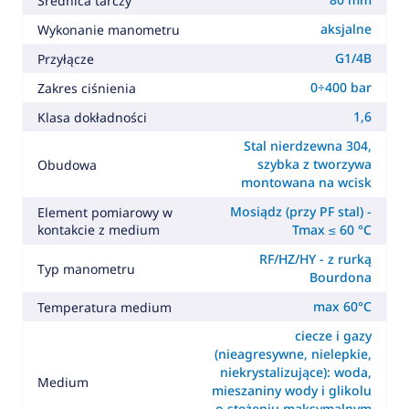
Średnica tarczy
aksjalne
Wykonanie manometru
G1/4B
Przyłącze
0÷400 bar
Zakres ciśnienia
1,6
Klasa dokładności
Stal nierdzewna 304,
szybka z tworzywa
Obudowa
montowana na wcisk
Mosiądz (przy PF stal) -
Element pomiarowy w
kontakcie z medium
Tmax ≤ 60 °C
RF/HZ/HY - z rurką
Typ manometru
Bourdona
max 60°C
Temperatura medium
ciecze i gazy
(nieagresywne, nielepkie,
niekrystalizujące): woda,
Medium
mieszaniny wody i glikolu
o stężeniu maksymalnym