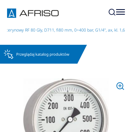
licerynowy RF 80 Gly, D711, fi80 mm, 0÷400 bar, G1/4", ax, kl. 1,6
Przeglądaj katalog produktów