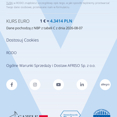
TUTAJ
w RODO znajdziesz szczegółowy opis tego, w jaki sposób będziemy przetwarzać
Twoje dane osobowe, przekazane nam w formularzu.
KURS EURO
1 € =
4.3414 PLN
Dane pochodzą z NBP z tabeli C z dnia 2026-08-07
Dostosuj Cookies
RODO
Ogólne Warunki Sprzedaży i Dostaw AFRISO Sp. z o.o.