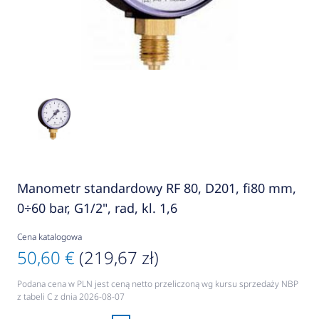
Manometr standardowy RF 80, D201, fi80 mm,
0÷60 bar, G1/2", rad, kl. 1,6
Cena katalogowa
50,60 €
(219,67 zł)
Podana cena w PLN jest ceną netto przeliczoną wg kursu sprzedaży NBP
z tabeli C z dnia 2026-08-07