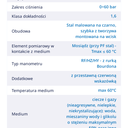
0÷60 bar
Zakres ciśnienia
1,6
Klasa dokładności
Stal malowana na czarno,
szybka z tworzywa
Obudowa
montowana na wcisk
Mosiądz (przy PF stal) -
Element pomiarowy w
kontakcie z medium
Tmax ≤ 60 °C
RF/HZ/HY - z rurką
Typ manometru
Bourdona
z przestawną czerwoną
Dodatkowe
wskazówką
max 60°C
Temperatura medium
ciecze i gazy
(nieagresywne, nielepkie,
niekrystalizujące): woda,
Medium
mieszaniny wody i glikolu
o stężeniu maksymalnym
50% oraz inne