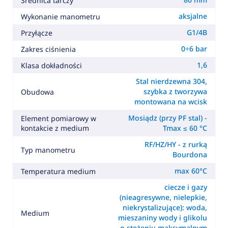
Średnica tarczy
aksjalne
Wykonanie manometru
G1/4B
Przyłącze
0÷6 bar
Zakres ciśnienia
1,6
Klasa dokładności
Stal nierdzewna 304,
szybka z tworzywa
Obudowa
montowana na wcisk
Mosiądz (przy PF stal) -
Element pomiarowy w
kontakcie z medium
Tmax ≤ 60 °C
RF/HZ/HY - z rurką
Typ manometru
Bourdona
max 60°C
Temperatura medium
ciecze i gazy
(nieagresywne, nielepkie,
niekrystalizujące): woda,
Medium
mieszaniny wody i glikolu
o stężeniu maksymalnym