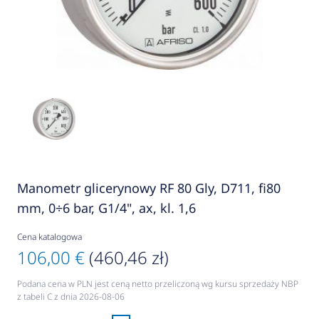
Manometr glicerynowy RF 80 Gly, D711, fi80
mm, 0÷6 bar, G1/4", ax, kl. 1,6
Cena katalogowa
106,00 €
(460,46 zł)
Podana cena w PLN jest ceną netto przeliczoną wg kursu sprzedaży NBP
z tabeli C z dnia 2026-08-06