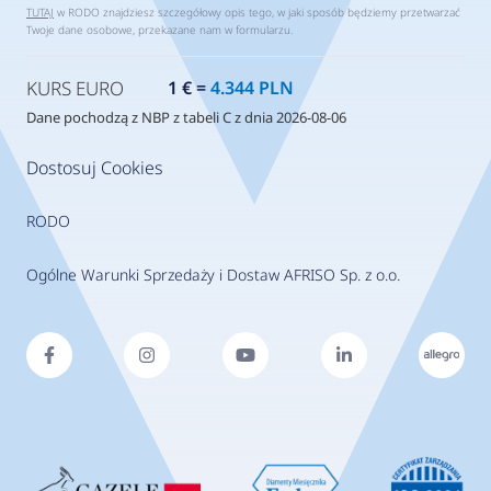
TUTAJ
w RODO znajdziesz szczegółowy opis tego, w jaki sposób będziemy przetwarzać
Twoje dane osobowe, przekazane nam w formularzu.
KURS EURO
1 € =
4.344 PLN
Dane pochodzą z NBP z tabeli C z dnia 2026-08-06
Dostosuj Cookies
RODO
Ogólne Warunki Sprzedaży i Dostaw AFRISO Sp. z o.o.