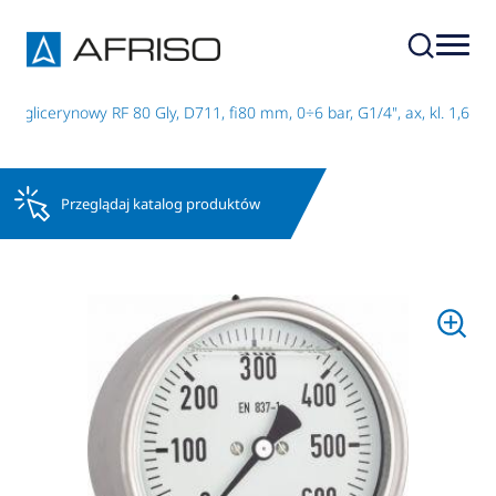
r glicerynowy RF 80 Gly, D711, fi80 mm, 0÷6 bar, G1/4", ax, kl. 1,6
Przeglądaj katalog produktów