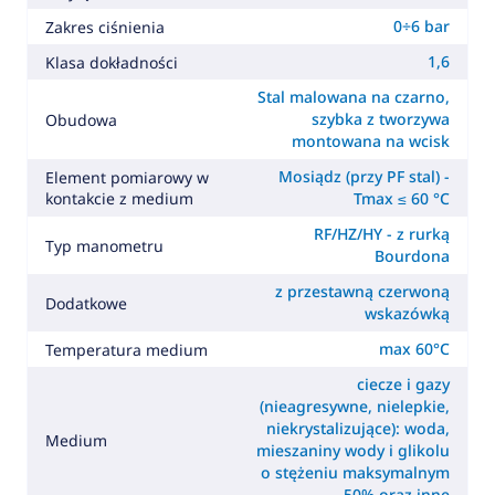
0÷6 bar
Zakres ciśnienia
1,6
Klasa dokładności
Stal malowana na czarno,
szybka z tworzywa
Obudowa
montowana na wcisk
Mosiądz (przy PF stal) -
Element pomiarowy w
kontakcie z medium
Tmax ≤ 60 °C
RF/HZ/HY - z rurką
Typ manometru
Bourdona
z przestawną czerwoną
Dodatkowe
wskazówką
max 60°C
Temperatura medium
ciecze i gazy
(nieagresywne, nielepkie,
niekrystalizujące): woda,
Medium
mieszaniny wody i glikolu
o stężeniu maksymalnym
50% oraz inne