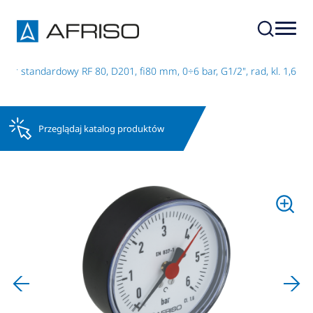
tr standardowy RF 80, D201, fi80 mm, 0÷6 bar, G1/2", rad, kl. 1,6
Przeglądaj katalog produktów