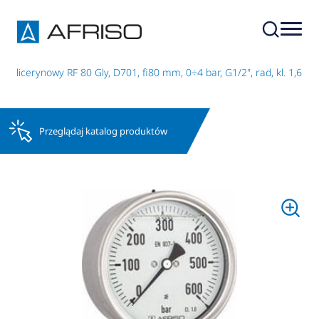
 glicerynowy RF 80 Gly, D701, fi80 mm, 0÷4 bar, G1/2", rad, kl. 1,6
Przeglądaj katalog produktów