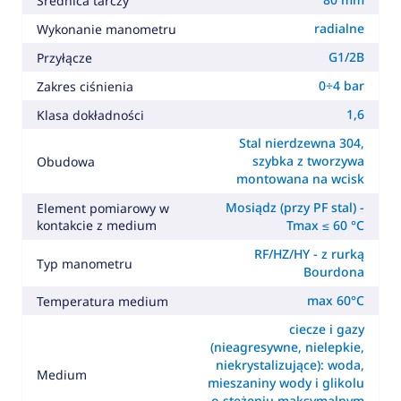
Średnica tarczy
radialne
Wykonanie manometru
G1/2B
Przyłącze
0÷4 bar
Zakres ciśnienia
1,6
Klasa dokładności
Stal nierdzewna 304,
szybka z tworzywa
Obudowa
montowana na wcisk
Mosiądz (przy PF stal) -
Element pomiarowy w
kontakcie z medium
Tmax ≤ 60 °C
RF/HZ/HY - z rurką
Typ manometru
Bourdona
max 60°C
Temperatura medium
ciecze i gazy
(nieagresywne, nielepkie,
niekrystalizujące): woda,
Medium
mieszaniny wody i glikolu
o stężeniu maksymalnym