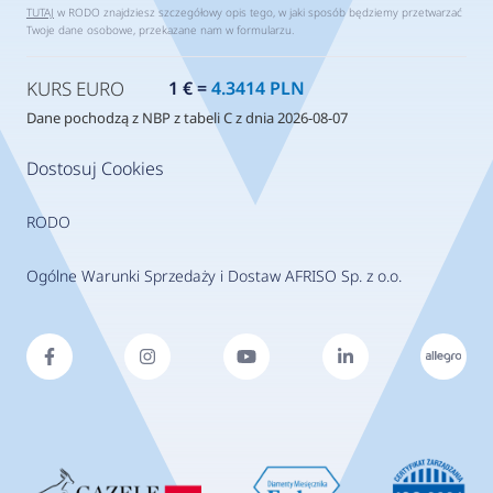
TUTAJ
w RODO znajdziesz szczegółowy opis tego, w jaki sposób będziemy przetwarzać
Twoje dane osobowe, przekazane nam w formularzu.
KURS EURO
1 € =
4.3414 PLN
Dane pochodzą z NBP z tabeli C z dnia 2026-08-07
Dostosuj Cookies
RODO
Ogólne Warunki Sprzedaży i Dostaw AFRISO Sp. z o.o.