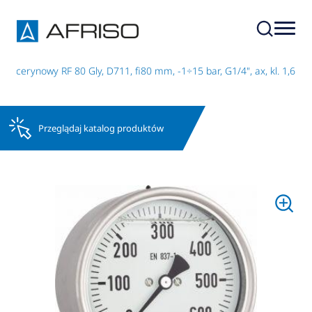
glicerynowy RF 80 Gly, D711, fi80 mm, -1÷15 bar, G1/4", ax, kl. 1,6
Przeglądaj katalog produktów