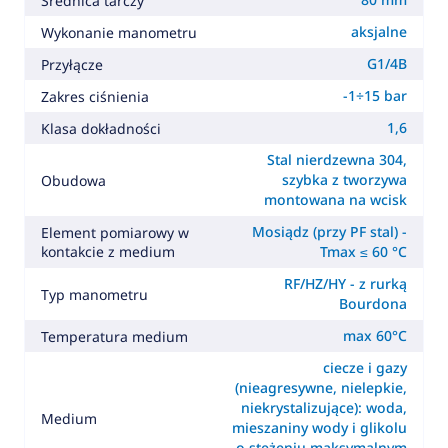
Średnica tarczy
aksjalne
Wykonanie manometru
G1/4B
Przyłącze
-1÷15 bar
Zakres ciśnienia
1,6
Klasa dokładności
Stal nierdzewna 304,
szybka z tworzywa
Obudowa
montowana na wcisk
Mosiądz (przy PF stal) -
Element pomiarowy w
kontakcie z medium
Tmax ≤ 60 °C
RF/HZ/HY - z rurką
Typ manometru
Bourdona
max 60°C
Temperatura medium
ciecze i gazy
(nieagresywne, nielepkie,
niekrystalizujące): woda,
Medium
mieszaniny wody i glikolu
o stężeniu maksymalnym