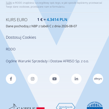
TUTAJ
w RODO znajdziesz szczegółowy opis tego, w jaki sposób będziemy przetwarzać
Twoje dane osobowe, przekazane nam w formularzu.
KURS EURO
1 € =
4.3414 PLN
Dane pochodzą z NBP z tabeli C z dnia 2026-08-07
Dostosuj Cookies
RODO
Ogólne Warunki Sprzedaży i Dostaw AFRISO Sp. z o.o.