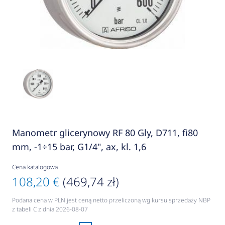
Manometr glicerynowy RF 80 Gly, D711, fi80
mm, -1÷15 bar, G1/4", ax, kl. 1,6
Cena katalogowa
108,20 €
(469,74 zł)
Podana cena w PLN jest ceną netto przeliczoną wg kursu sprzedaży NBP
z tabeli C z dnia 2026-08-07