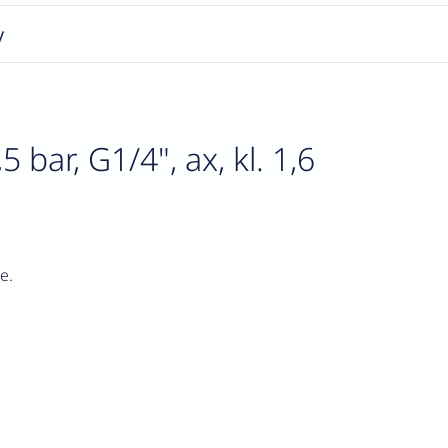
y
bar, G1/4", ax, kl. 1,6
e.