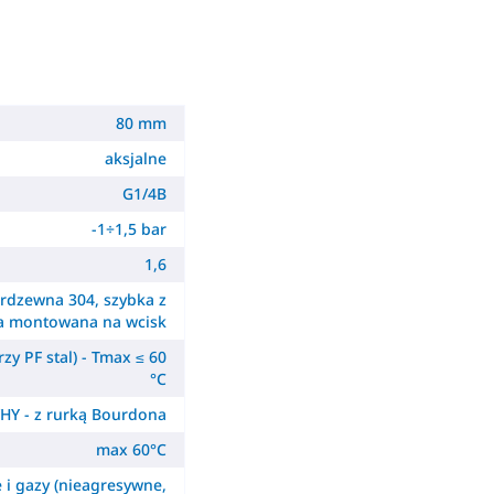
80 mm
aksjalne
G1/4B
-1÷1,5 bar
1,6
erdzewna 304, szybka z
a montowana na wcisk
zy PF stal) - Tmax ≤ 60
°C
HY - z rurką Bourdona
max 60°C
e i gazy (nieagresywne,