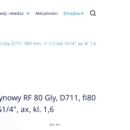
wój i wiedza
Aktualności
Drużyna A
Filmy poradnikowe
Konfiguratory
ly, D711, fi80 mm, -1÷1,5 bar, G1/4", ax, kl. 1,6
s
ia
 AFRISO
nienia
a jakości
nowy RF 80 Gly, D711, fi80
 Zarządzająca
1/4", ax, kl. 1,6
naruszenie
Art.-Nr