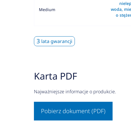
nielep
woda, mie
Medium
o stęż
3
lata gwarancji
Karta PDF
Najważniejsze informacje o produkcie.
Pobierz dokument (PDF)