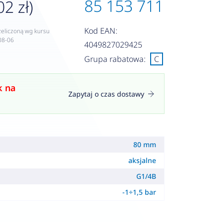
85 153 711
02 zł)
Kod EAN:
zeliczoną wg kursu
08-06
4049827029425
Grupa rabatowa:
C
k na
Zapytaj o czas dostawy
80 mm
aksjalne
G1/4B
-1÷1,5 bar