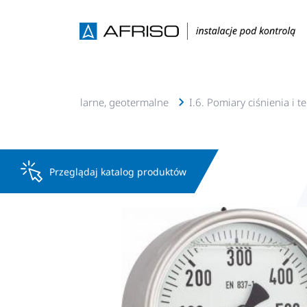
lacje c.o., c.w.u, solarne, geotermalne
I.6. Pomiary ciśnienia i 
Przeglądaj katalog produktów