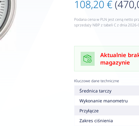
108,20 €
(470,
Podana cena w PLN jest ceną netto pr
sprzedaży NBP z tabeli C z dnia 2026-
Aktualnie bra
magazynie
Kluczowe dane techniczne
Średnica tarczy
Wykonanie manometru
Przyłącze
Zakres ciśnienia