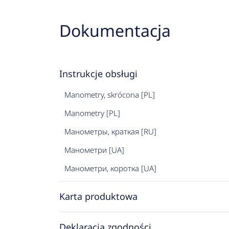
Dokumentacja
Instrukcje obsługi
Manometry, skrócona [PL]
Manometry [PL]
Манометры, краткая [RU]
Манометри [UA]
Манометри, коротка [UA]
Karta produktowa
Deklaracja zgodności