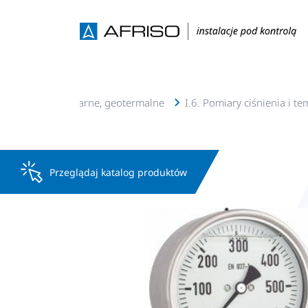
acje c.o., c.w.u, solarne, geotermalne
I.6. Pomiary ciśnienia i t
Przeglądaj katalog produktów