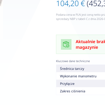
104,20 €
(452,
Podana cena w PLN jest ceną netto pr
sprzedaży NBP z tabeli C z dnia 2026-
Aktualnie bra
magazynie
Kluczowe dane techniczne
Średnica tarczy
Wykonanie manometru
Przyłącze
Zakres ciśnienia