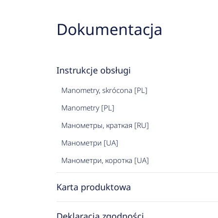
Dokumentacja
Instrukcje obsługi
Manometry, skrócona [PL]
Manometry [PL]
Манометры, краткая [RU]
Манометри [UA]
Манометри, коротка [UA]
Karta produktowa
Deklaracja zgodności