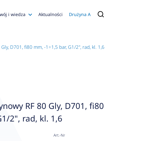
wój i wiedza
Aktualności
Drużyna A
Filmy poradnikowe
Konfiguratory
y, D701, fi80 mm, -1÷1,5 bar, G1/2", rad, kl. 1,6
s
ia
 AFRISO
nienia
a jakości
nowy RF 80 Gly, D701, fi80
 Zarządzająca
1/2", rad, kl. 1,6
naruszenie
Art.-Nr