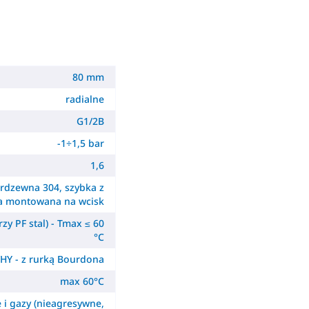
80 mm
radialne
G1/2B
-1÷1,5 bar
1,6
erdzewna 304, szybka z
a montowana na wcisk
zy PF stal) - Tmax ≤ 60
°C
HY - z rurką Bourdona
max 60°C
e i gazy (nieagresywne,