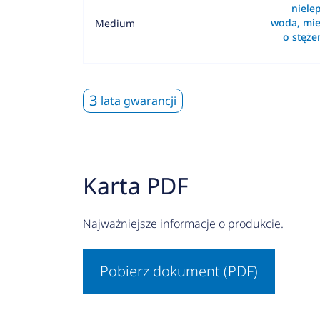
nielep
woda, mie
Medium
o stęż
3
lata gwarancji
Karta PDF
Najważniejsze informacje o produkcie.
Pobierz dokument (PDF)