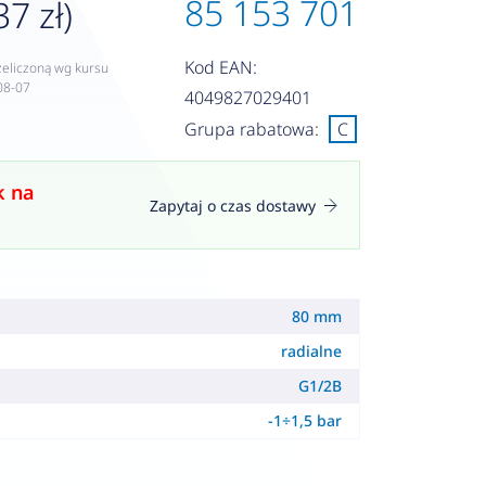
85 153 701
37 zł)
Kod EAN:
zeliczoną wg kursu
08-07
4049827029401
Grupa rabatowa:
C
k na
Zapytaj o czas dostawy
80 mm
radialne
G1/2B
-1÷1,5 bar