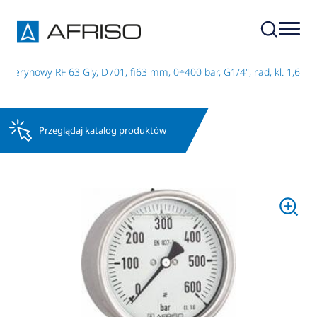
icerynowy RF 63 Gly, D701, fi63 mm, 0÷400 bar, G1/4", rad, kl. 1,6
Przeglądaj katalog produktów