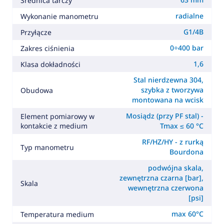
Średnica tarczy
radialne
Wykonanie manometru
G1/4B
Przyłącze
0÷400 bar
Zakres ciśnienia
1,6
Klasa dokładności
Stal nierdzewna 304,
szybka z tworzywa
Obudowa
montowana na wcisk
Mosiądz (przy PF stal) -
Element pomiarowy w
kontakcie z medium
Tmax ≤ 60 °C
RF/HZ/HY - z rurką
Typ manometru
Bourdona
podwójna skala,
zewnętrzna czarna [bar],
Skala
wewnętrzna czerwona
[psi]
max 60°C
Temperatura medium