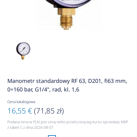
Manometr standardowy RF 63, D201, fi63 mm,
0÷160 bar, G1/4", rad, kl. 1,6
Cena katalogowa
16,55 €
(71,85 zł)
Podana cena w PLN jest ceną netto przeliczoną wg kursu sprzedaży NBP
z tabeli C z dnia 2026-08-07