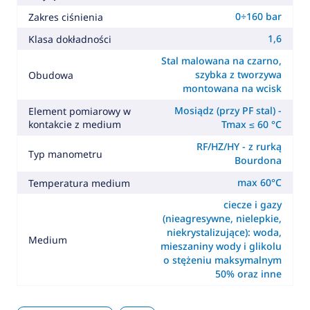
0÷160 bar
Zakres ciśnienia
1,6
Klasa dokładności
Stal malowana na czarno,
szybka z tworzywa
Obudowa
montowana na wcisk
Mosiądz (przy PF stal) -
Element pomiarowy w
kontakcie z medium
Tmax ≤ 60 °C
RF/HZ/HY - z rurką
Typ manometru
Bourdona
max 60°C
Temperatura medium
ciecze i gazy
(nieagresywne, nielepkie,
niekrystalizujące): woda,
Medium
mieszaniny wody i glikolu
o stężeniu maksymalnym
50% oraz inne