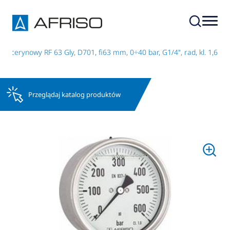
licerynowy RF 63 Gly, D701, fi63 mm, 0÷40 bar, G1/4", rad, kl. 1,6
Przeglądaj katalog produktów