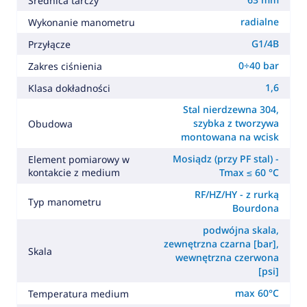
Średnica tarczy
radialne
Wykonanie manometru
G1/4B
Przyłącze
0÷40 bar
Zakres ciśnienia
1,6
Klasa dokładności
Stal nierdzewna 304,
szybka z tworzywa
Obudowa
montowana na wcisk
Mosiądz (przy PF stal) -
Element pomiarowy w
kontakcie z medium
Tmax ≤ 60 °C
RF/HZ/HY - z rurką
Typ manometru
Bourdona
podwójna skala,
zewnętrzna czarna [bar],
Skala
wewnętrzna czerwona
[psi]
max 60°C
Temperatura medium