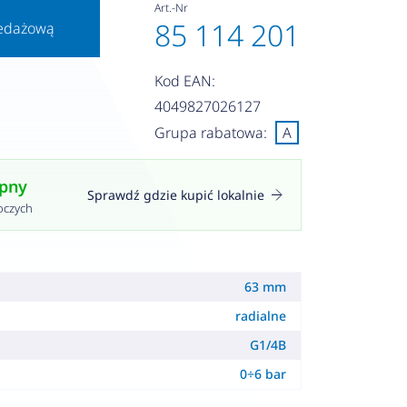
Art.-Nr
85 114 201
zedażową
Kod EAN:
4049827026127
Grupa rabatowa:
A
ępny
Sprawdź gdzie kupić lokalnie
oczych
63 mm
radialne
G1/4B
0÷6 bar