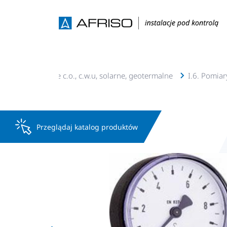
SO
I. Instalacje c.o., c.w.u, solarne, geotermalne
I.6. Pomiar
Przeglądaj katalog produktów