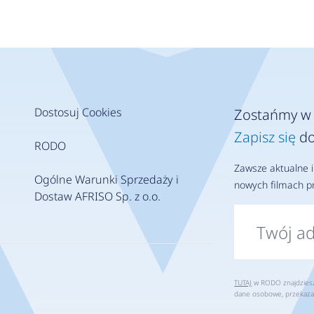
Dostosuj Cookies
Zostańmy w 
Zapisz się
do
RODO
Zawsze aktualne i
Ogólne Warunki Sprzedaży i
nowych filmach pr
Dostaw AFRISO Sp. z o.o.
TUTAJ
w RODO znajdziesz 
dane osobowe, przekaza