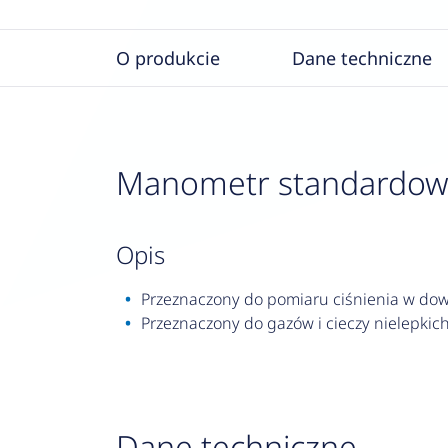
O produkcie
Dane techniczne
Manometr standardowy R
opis
Przeznaczony do pomiaru ciśnienia w dowo
Przeznaczony do gazów i cieczy nielepkich,
Dane techniczne