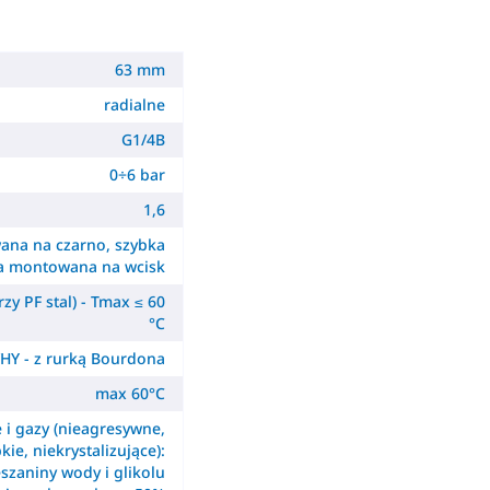
63 mm
radialne
G1/4B
0÷6 bar
1,6
ana na czarno, szybka
a montowana na wcisk
zy PF stal) - Tmax ≤ 60
°C
HY - z rurką Bourdona
max 60°C
e i gazy (nieagresywne,
kie, niekrystalizujące):
szaniny wody i glikolu