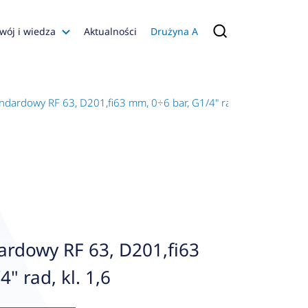
wój i wiedza
Aktualności
Drużyna A
Filmy poradnikowe
Konfiguratory
dardowy RF 63, D201,fi63 mm, 0÷6 bar, G1/4" rad, kl. 1,6
s
ia
 AFRISO
nienia
a jakości
 Zarządzająca
rdowy RF 63, D201,fi63
naruszenie
" rad, kl. 1,6