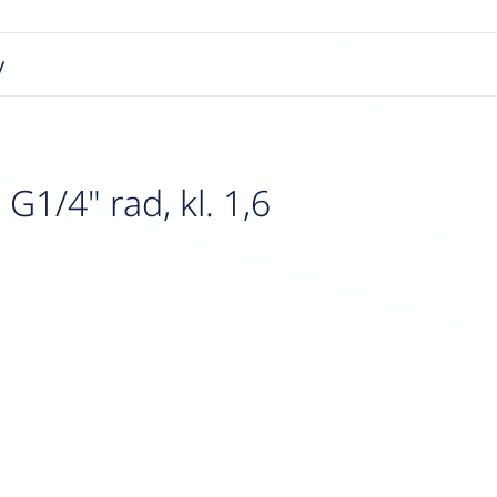
y
1/4" rad, kl. 1,6