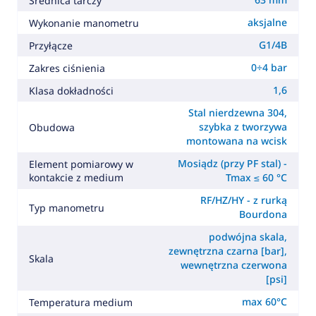
Średnica tarczy
aksjalne
Wykonanie manometru
G1/4B
Przyłącze
0÷4 bar
Zakres ciśnienia
1,6
Klasa dokładności
Stal nierdzewna 304,
szybka z tworzywa
Obudowa
montowana na wcisk
Mosiądz (przy PF stal) -
Element pomiarowy w
kontakcie z medium
Tmax ≤ 60 °C
RF/HZ/HY - z rurką
Typ manometru
Bourdona
podwójna skala,
zewnętrzna czarna [bar],
Skala
wewnętrzna czerwona
[psi]
max 60°C
Temperatura medium