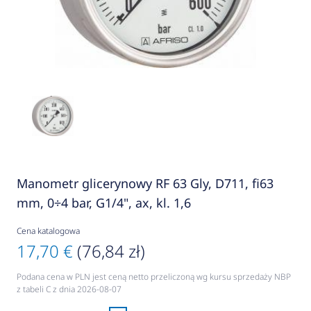
Manometr glicerynowy RF 63 Gly, D711, fi63
mm, 0÷4 bar, G1/4", ax, kl. 1,6
Cena katalogowa
17,70 €
(76,84 zł)
Podana cena w PLN jest ceną netto przeliczoną wg kursu sprzedaży NBP
z tabeli C z dnia 2026-08-07