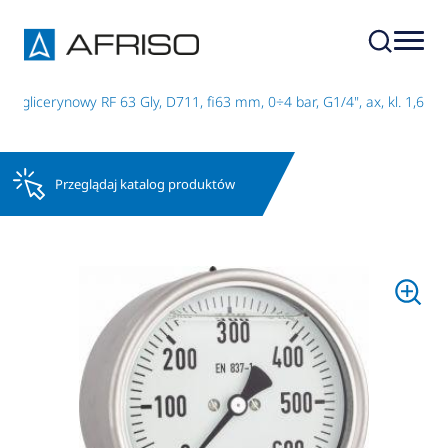
r glicerynowy RF 63 Gly, D711, fi63 mm, 0÷4 bar, G1/4", ax, kl. 1,6
Przeglądaj katalog produktów