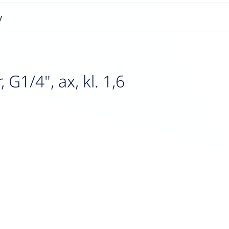
y
1/4", ax, kl. 1,6