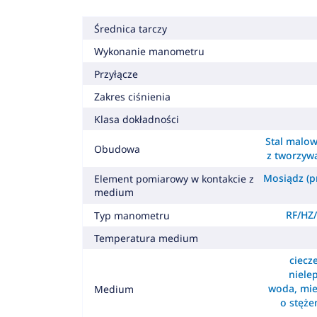
Średnica tarczy
Wykonanie manometru
Przyłącze
Zakres ciśnienia
Klasa dokładności
Stal malow
Obudowa
z tworzyw
Mosiądz (pr
Element pomiarowy w kontakcie z
medium
RF/HZ/
Typ manometru
Temperatura medium
ciecz
nielep
woda, mie
Medium
o stęż