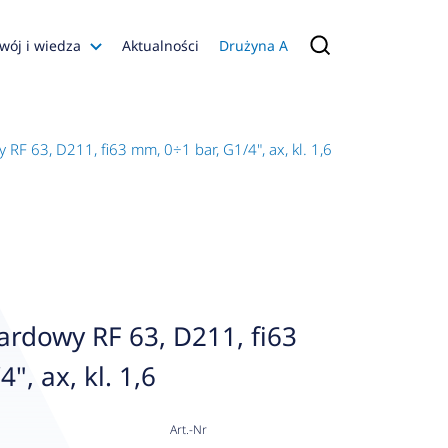
wój i wiedza
Aktualności
Drużyna A
Filmy poradnikowe
Konfiguratory
F 63, D211, fi63 mm, 0÷1 bar, G1/4", ax, kl. 1,6
s
ia
 AFRISO
nienia
a jakości
rdowy RF 63, D211, fi63
 Zarządzająca
", ax, kl. 1,6
naruszenie
Art.-Nr