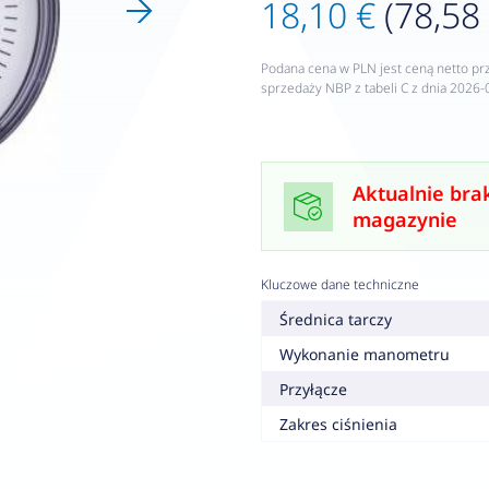
18,10 €
(78,58 
Podana cena w PLN jest ceną netto pr
sprzedaży NBP z tabeli C z dnia 2026-
Aktualnie bra
magazynie
Kluczowe dane techniczne
Średnica tarczy
Wykonanie manometru
Przyłącze
Zakres ciśnienia