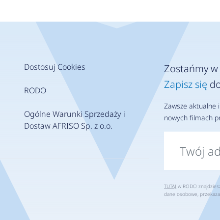
Dostosuj Cookies
Zostańmy w 
Zapisz się
do
RODO
Zawsze aktualne i
Ogólne Warunki Sprzedaży i
nowych filmach pr
Dostaw AFRISO Sp. z o.o.
TUTAJ
w RODO znajdziesz 
dane osobowe, przekaza