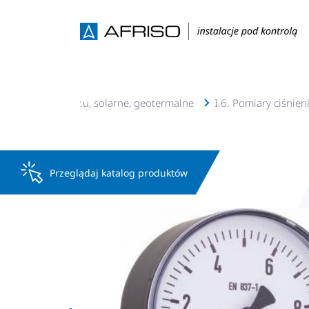
 Instalacje c.o., c.w.u, solarne, geotermalne
I.6. Pomiary ciśnien
Przeglądaj katalog produktów