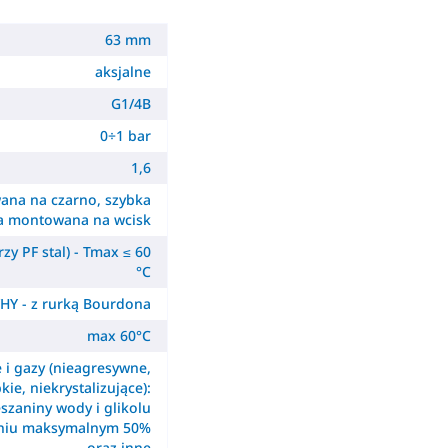
63 mm
aksjalne
G1/4B
0÷1 bar
1,6
ana na czarno, szybka
a montowana na wcisk
zy PF stal) - Tmax ≤ 60
°C
HY - z rurką Bourdona
max 60°C
e i gazy (nieagresywne,
kie, niekrystalizujące):
szaniny wody i glikolu
eniu maksymalnym 50%
oraz inne