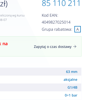
85 110 211
zł)
Kod EAN:
zeliczoną wg kursu
08-07
4049827025014
Grupa rabatowa:
A
k na
Zapytaj o czas dostawy
63 mm
aksjalne
G1/4B
0÷1 bar