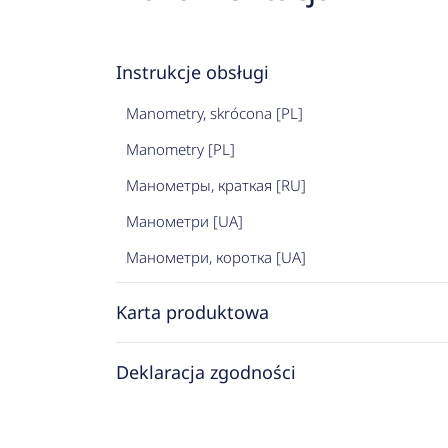
Instrukcje obsługi
Manometry, skrócona [PL]
Manometry [PL]
Манометры, краткая [RU]
Манометри [UA]
Манометри, коротка [UA]
Karta produktowa
Deklaracja zgodności