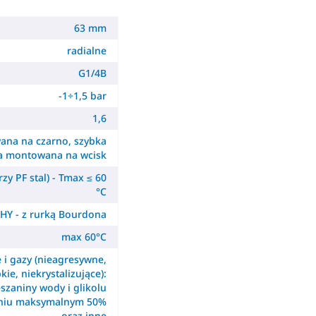
63 mm
radialne
G1/4B
-1÷1,5 bar
1,6
ana na czarno, szybka
a montowana na wcisk
zy PF stal) - Tmax ≤ 60
°C
HY - z rurką Bourdona
max 60°C
e i gazy (nieagresywne,
kie, niekrystalizujące):
szaniny wody i glikolu
eniu maksymalnym 50%
oraz inne