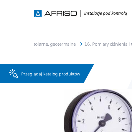
talacje c.o., c.w.u, solarne, geotermalne
I.6. Pomiary ciśnienia 
Przeglądaj katalog produktów