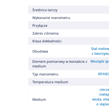
Średnica tarczy
Wykonanie manometru
Przyłącze
Zakres ciśnienia
Klasa dokładności
Stal malow
Obudowa
z tworzyw
Mosiądz (pr
Element pomiarowy w kontakcie z
medium
RF/HZ/
Typ manometru
Temperatura medium
ciecz
nielep
woda, mie
Medium
o stęż