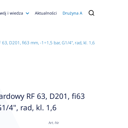
wój i wiedza
Aktualności
Drużyna A
Filmy poradnikowe
Konfiguratory
, D201, fi63 mm, -1÷1,5 bar, G1/4", rad, kl. 1,6
s
ia
 AFRISO
nienia
a jakości
rdowy RF 63, D201, fi63
 Zarządzająca
1/4", rad, kl. 1,6
naruszenie
Art.-Nr