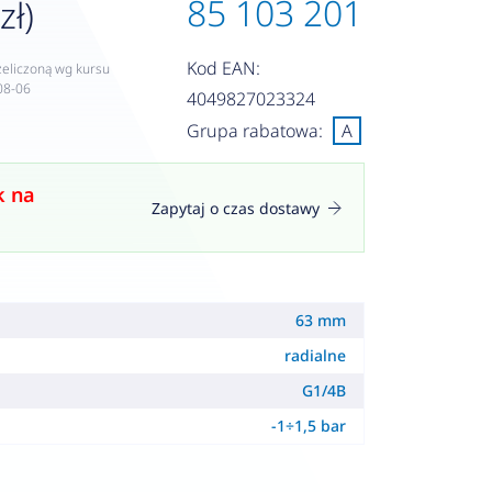
85 103 201
zł)
Kod EAN:
zeliczoną wg kursu
08-06
4049827023324
Grupa rabatowa:
A
k na
Zapytaj o czas dostawy
63 mm
radialne
G1/4B
-1÷1,5 bar