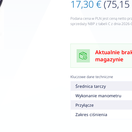
17,30 €
(75,15 
Podana cena w PLN jest ceną netto pr
sprzedaży NBP z tabeli C z dnia 2026-
Aktualnie bra
magazynie
Kluczowe dane techniczne
Średnica tarczy
Wykonanie manometru
Przyłącze
Zakres ciśnienia