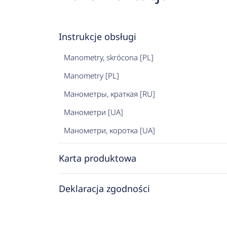
Instrukcje obsługi
Manometry, skrócona [PL]
Manometry [PL]
Манометры, краткая [RU]
Манометри [UA]
Манометри, коротка [UA]
Karta produktowa
Deklaracja zgodności