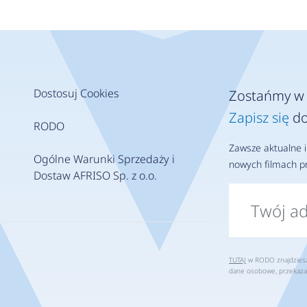
Dostosuj Cookies
Zostańmy w 
Zapisz się
do
RODO
Zawsze aktualne i
Ogólne Warunki Sprzedaży i
nowych filmach pr
Dostaw AFRISO Sp. z o.o.
TUTAJ
w RODO znajdziesz 
dane osobowe, przekaza