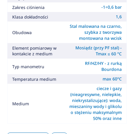
-1÷0,6 bar
Zakres ciśnienia
1,6
Klasa dokładności
Stal malowana na czarno,
szybka z tworzywa
Obudowa
montowana na wcisk
Mosiądz (przy PF stal) -
Element pomiarowy w
kontakcie z medium
Tmax ≤ 60 °C
RF/HZ/HY - z rurką
Typ manometru
Bourdona
max 60°C
Temperatura medium
ciecze i gazy
(nieagresywne, nielepkie,
niekrystalizujące): woda,
Medium
mieszaniny wody i glikolu
o stężeniu maksymalnym
50% oraz inne