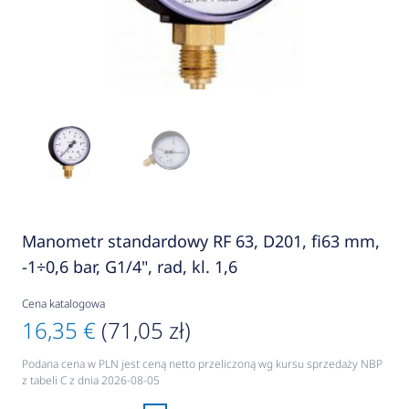
Manometr standardowy RF 63, D201, fi63 mm,
-1÷0,6 bar, G1/4", rad, kl. 1,6
Cena katalogowa
16,35 €
(71,05 zł)
Podana cena w PLN jest ceną netto przeliczoną wg kursu sprzedaży NBP
z tabeli C z dnia 2026-08-05