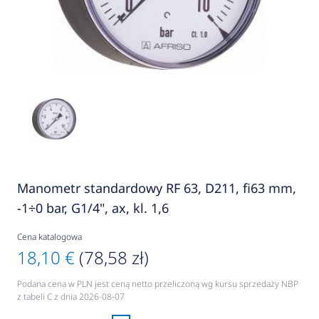
Manometr standardowy RF 63, D211, fi63 mm,
-1÷0 bar, G1/4", ax, kl. 1,6
Cena katalogowa
18,10 €
(78,58 zł)
Podana cena w PLN jest ceną netto przeliczoną wg kursu sprzedaży NBP
z tabeli C z dnia 2026-08-07