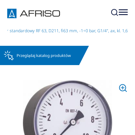
tr standardowy RF 63, D211, fi63 mm, -1÷0 bar, G1/4", ax, kl. 1,6
Przeglądaj katalog produktów