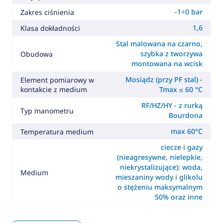
-1÷0 bar
Zakres ciśnienia
1,6
Klasa dokładności
Stal malowana na czarno,
szybka z tworzywa
Obudowa
montowana na wcisk
Mosiądz (przy PF stal) -
Element pomiarowy w
kontakcie z medium
Tmax ≤ 60 °C
RF/HZ/HY - z rurką
Typ manometru
Bourdona
max 60°C
Temperatura medium
ciecze i gazy
(nieagresywne, nielepkie,
niekrystalizujące): woda,
Medium
mieszaniny wody i glikolu
o stężeniu maksymalnym
50% oraz inne