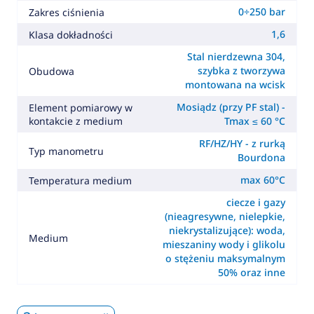
0÷250 bar
Zakres ciśnienia
1,6
Klasa dokładności
Stal nierdzewna 304,
szybka z tworzywa
Obudowa
montowana na wcisk
Mosiądz (przy PF stal) -
Element pomiarowy w
kontakcie z medium
Tmax ≤ 60 °C
RF/HZ/HY - z rurką
Typ manometru
Bourdona
max 60°C
Temperatura medium
ciecze i gazy
(nieagresywne, nielepkie,
niekrystalizujące): woda,
Medium
mieszaniny wody i glikolu
o stężeniu maksymalnym
50% oraz inne