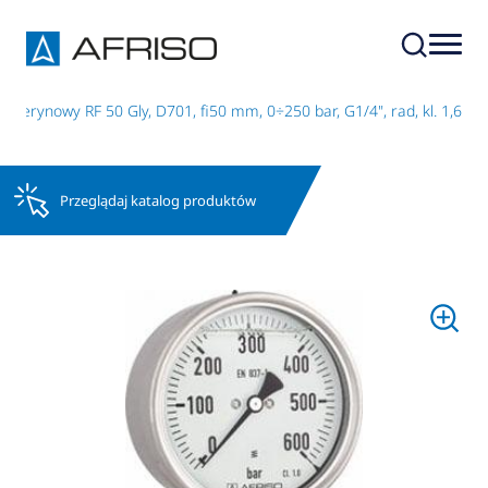
icerynowy RF 50 Gly, D701, fi50 mm, 0÷250 bar, G1/4", rad, kl. 1,6
Przeglądaj katalog produktów