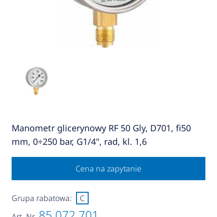
Manometr glicerynowy RF 50 Gly, D701, fi50
mm, 0÷250 bar, G1/4", rad, kl. 1,6
Cena na zapytanie
Grupa rabatowa:
C
85 072 701
Art.-Nr