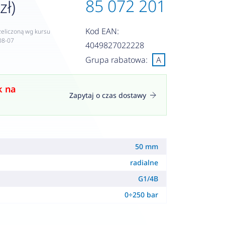
85 072 201
zł)
Kod EAN:
zeliczoną wg kursu
08-07
4049827022228
Grupa rabatowa:
A
k na
Zapytaj o czas dostawy
50 mm
radialne
G1/4B
0÷250 bar