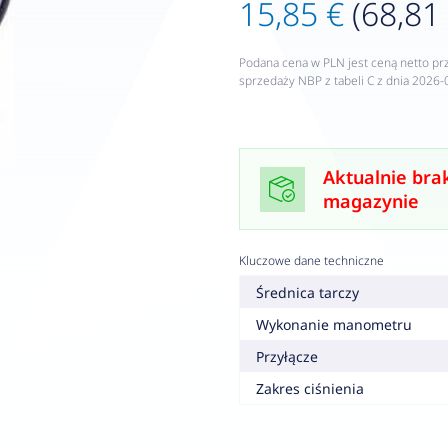
15,85 €
(68,81 
Podana cena w PLN jest ceną netto pr
sprzedaży NBP z tabeli C z dnia 2026-
Aktualnie bra
magazynie
Kluczowe dane techniczne
Średnica tarczy
Wykonanie manometru
Przyłącze
Zakres ciśnienia