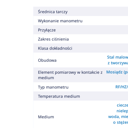
Średnica tarczy
Wykonanie manometru
Przyłącze
Zakres ciśnienia
Klasa dokładności
Stal malow
Obudowa
z tworzyw
Mosiądz (pr
Element pomiarowy w kontakcie z
medium
RF/HZ/
Typ manometru
Temperatura medium
ciecz
nielep
woda, mie
Medium
o stęż