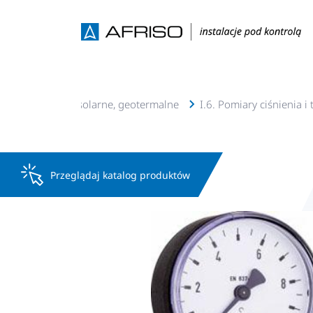
talacje c.o., c.w.u, solarne, geotermalne
I.6. Pomiary ciśnienia i
Przeglądaj katalog produktów