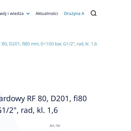
wój i wiedza
Aktualności
Drużyna A
Filmy poradnikowe
Konfiguratory
0, D201, fi80 mm, 0÷100 bar, G1/2", rad, kl. 1,6
s
ia
 AFRISO
nienia
a jakości
rdowy RF 80, D201, fi80
 Zarządzająca
/2", rad, kl. 1,6
naruszenie
Art.-Nr