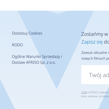
Dostosuj Cookies
Zostańmy w 
Zapisz się
do
RODO
Zawsze aktualne i
Ogólne Warunki Sprzedaży i
nowych filmach pr
Dostaw AFRISO Sp. z o.o.
TUTAJ
w RODO znajdziesz 
dane osobowe, przekaza