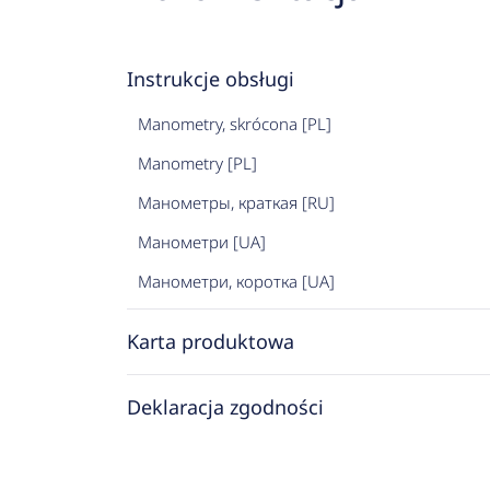
Instrukcje obsługi
Manometry, skrócona [PL]
Manometry [PL]
Манометры, краткая [RU]
Манометри [UA]
Манометри, коротка [UA]
Karta produktowa
Deklaracja zgodności