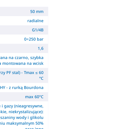
50 mm
radialne
G1/4B
0÷250 bar
1,6
ana na czarno, szybka
a montowana na wcisk
zy PF stal) - Tmax ≤ 60
°C
HY - z rurką Bourdona
max 60°C
e i gazy (nieagresywne,
kie, niekrystalizujące):
szaniny wody i glikolu
eniu maksymalnym 50%
oraz inne